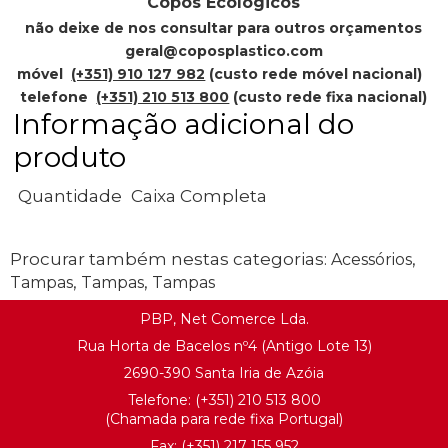
Copos Ecológicos
não deixe de nos consultar para outros orçamentos
geral@coposplastico.com
móvel
(+351) 910 127 982
(custo rede móvel nacional)
telefone
(+351) 210 513 800
(custo rede fixa nacional)
Informação adicional do
produto
Quantidade
Caixa Completa
Procurar também nestas categorias:
,
Acessórios
,
,
Tampas
Tampas
Tampas
PBP, Net Comerce Lda.
Rua Horta de Bacelos nº4 (Antigo Lote 13)
2690-390 Santa Iria de Azóia
Telefone:
(+351) 21
0 513 800
(Chamada para rede fixa Portugal)
Fax: (+351) 217 155 952