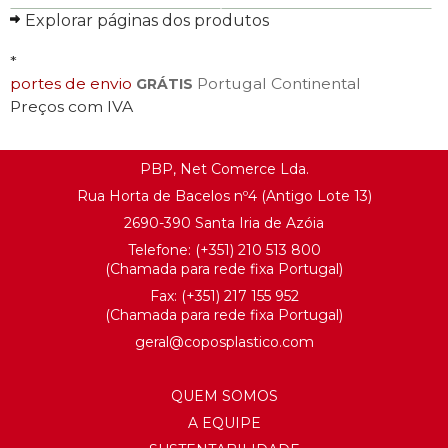
Explorar páginas dos produtos
SAIBA MAIS
SAIBA MAIS
*
portes de envio
Portugal Continental
GRÁTIS
Preços com IVA
PBP, Net Comerce Lda.
Rua Horta de Bacelos nº4 (Antigo Lote 13)
2690-390 Santa Iria de Azóia
Telefone:
(+351) 21
0 513 800
(Chamada para rede fixa Portugal)
Fax: (+351) 217 155 952
(Chamada para rede fixa Portugal)
geral@
coposplastico.com
QUEM SOMOS
A EQUIPE