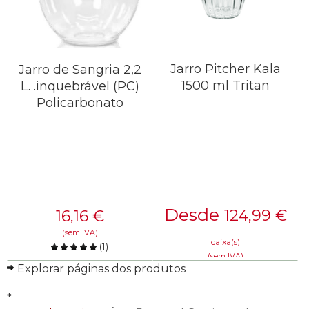
Jarro Pitcher Kala
Jarro de Sangria 2,2
1500 ml Tritan
L. .inquebrável (PC)
Policarbonato
Desde
124,99
€
16,16
€
(sem IVA)
caixa(s)
(
1
)
(sem IVA)
Comparar
Explorar páginas dos produtos
Comparar
SAIBA MAIS
*
SAIBA MAIS