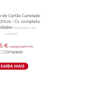
o de Cartão Canelado
x20cm - Cx. completa
idades
(Quantidade: Caixa
Completa)
55
€
caixa(s)
(sem IVA)
Comparar
SAIBA MAIS