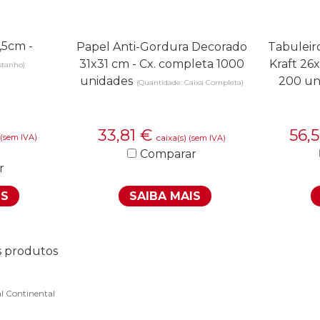
,5cm -
Papel Anti-Gordura Decorado
Tabuleir
31x31 cm - Cx. completa 1000
Kraft 26
stanho)
unidades
200 un
(Quantidade: Caixa Completa)
33,81
€
56,
(sem IVA)
caixa(s)
(sem IVA)
Comparar
r
IS
SAIBA MAIS
s produtos
l Continental