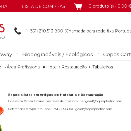
CARRINHO
0 produto(s) - 0,00 
NTA
LISTA DE COMPRAS
(+ 351) 210 513
800 (Chamada para rede fixa Portuga
Away
Biodegradáveis / Ecológicos
Copos Car
e
Área Profissional
Hotel / Restauração
Tabuleiros
Especialistas em Artigos de Hotelaria e Restauração
Lideres na Venda Online, não deixe de nos Consultar geral@coposplastico.com
Referências sempre em Stock +351 210513800 geral@coposplastico.com