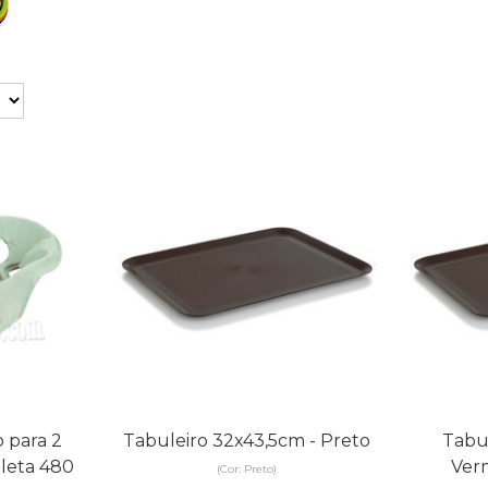
 para 2
Tabuleiro 32x43,5cm - Preto
Tabu
leta 480
Ver
(Cor: Preto)