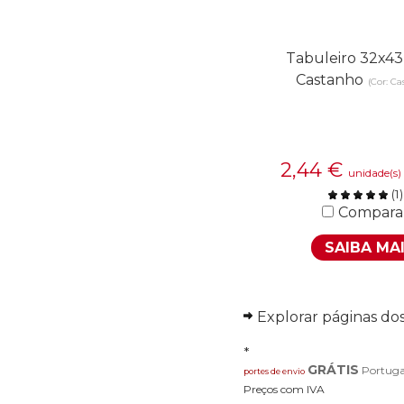
Tabuleiro 32x43
Castanho
(Cor: Ca
2,44
€
unidade(s)
(
1
)
Compara
SAIBA MA
Explorar páginas do
*
GRÁTIS
Portuga
portes de envio
Preços com IVA