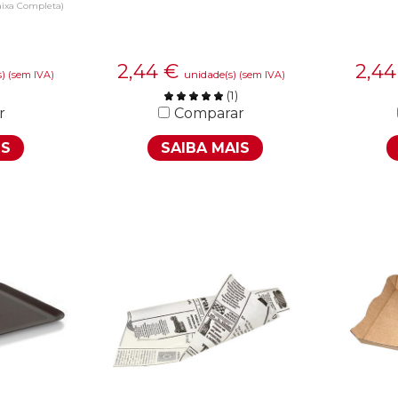
aixa Completa)
2,44
€
2,4
s)
unidade(s)
(sem IVA)
(sem IVA)
(
1
)
r
Comparar
IS
SAIBA MAIS