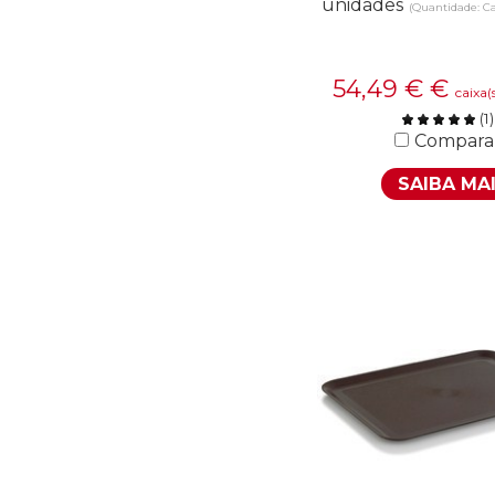
unidades
(Quantidade: C
54,49 €
€
caixa(
(
1
)
Compara
SAIBA MA