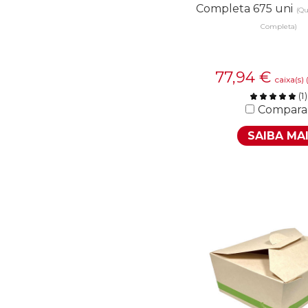
Completa 675 uni
(Qu
Completa)
77,94
€
caixa(s)
(
1
)
Compara
SAIBA MA