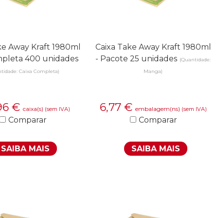
ke Away Kraft 1980ml
Caixa Take Away Kraft 1980ml
ompleta 400 unidades
- Pacote 25 unidades
(Quantidade:
tidade: Caixa Completa)
Manga)
96
€
6,77
€
caixa(s)
embalagem(ns)
(sem IVA)
(sem IVA)
Comparar
Comparar
SAIBA MAIS
SAIBA MAIS