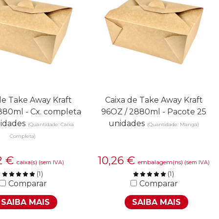
de Take Away Kraft
Caixa de Take Away Kraft
880ml - Cx. completa
96OZ / 2880ml - Pacote 25
idades
unidades
(Quantidade: Caixa
(Quantidade: Manga)
Completa)
2
€
10,26
€
caixa(s)
embalagem(ns)
(sem IVA)
(sem IVA)
(
1
)
(
1
)
Comparar
Comparar
SAIBA MAIS
SAIBA MAIS