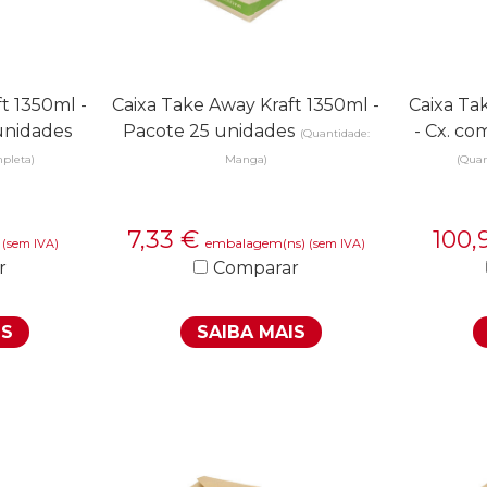
t 1350ml -
Caixa Take Away Kraft 1350ml -
Caixa Ta
unidades
Pacote 25 unidades
- Cx. c
(Quantidade:
pleta)
Manga)
(Quan
7,33
€
100,
)
embalagem(ns)
(sem IVA)
(sem IVA)
r
Comparar
IS
SAIBA MAIS