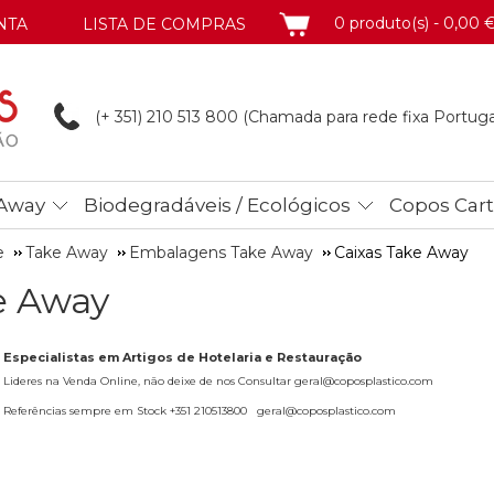
CARRINHO
0 produto(s) - 0,00 
NTA
LISTA DE COMPRAS
(+ 351) 210 513
800 (Chamada para rede fixa Portuga
Away
Biodegradáveis / Ecológicos
Copos Car
e
Take Away
Embalagens Take Away
Caixas Take Away
e Away
Especialistas em Artigos de Hotelaria e Restauração
Lideres na Venda Online, não deixe de nos Consultar geral@coposplastico.com
Referências sempre em Stock +351 210513800 geral@coposplastico.com