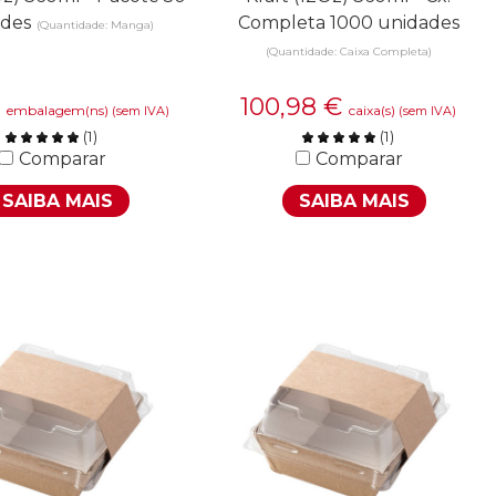
ades
Completa 1000 unidades
(Quantidade: Manga)
(Quantidade: Caixa Completa)
€
100,98
€
embalagem(ns)
caixa(s)
(sem IVA)
(sem IVA)
(
1
)
(
1
)
Comparar
Comparar
SAIBA MAIS
SAIBA MAIS