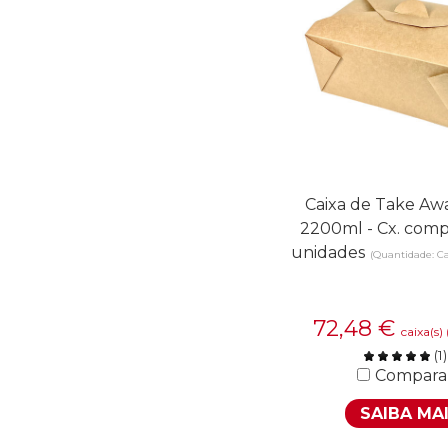
Caixa de Take Awa
2200ml - Cx. comp
unidades
(Quantidade: C
72,48
€
caixa(s)
(
1
)
Compara
SAIBA MA