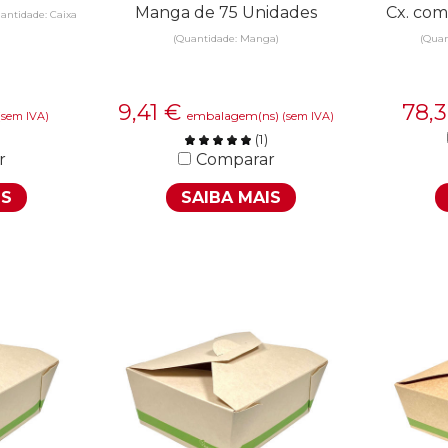
Manga de 75 Unidades
Cx. com
antidade: Caixa
(Quantidade: Manga)
(Quan
9,41
€
78,
embalagem(ns)
(sem IVA)
(sem IVA)
(
1
)
r
Comparar
IS
SAIBA MAIS