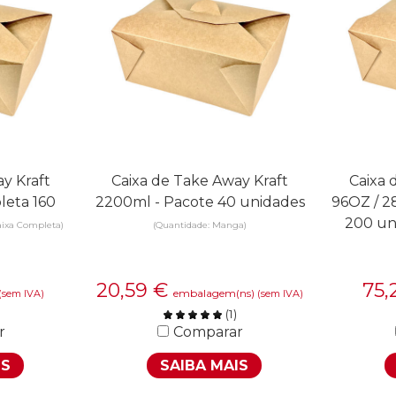
y Kraft
Caixa de Take Away Kraft
Caixa 
leta 160
2200ml - Pacote 40 unidades
96OZ / 2
200 un
aixa Completa)
(Quantidade: Manga)
20,59
€
75,
embalagem(ns)
(sem IVA)
(sem IVA)
(
1
)
r
Comparar
IS
SAIBA MAIS