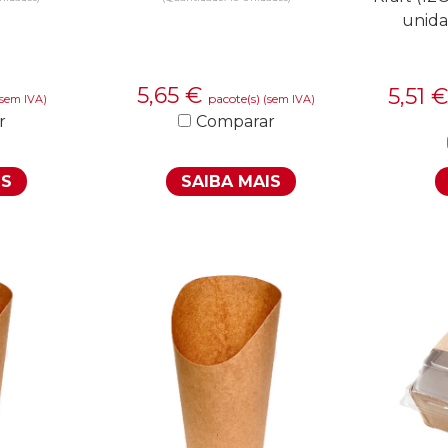
unid
5,65
€
5,51
pacote(s)
(sem IVA)
(sem IVA)
r
Comparar
IS
SAIBA MAIS