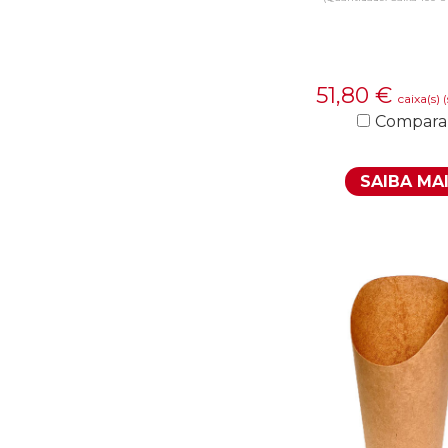
51,80
€
caixa(s)
Compara
SAIBA MA