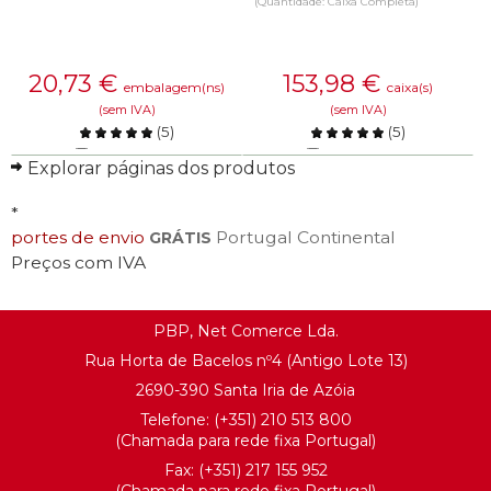
(Quantidade: Caixa Completa)
20,73
€
153,98
€
embalagem(ns)
caixa(s)
(sem IVA)
(sem IVA)
(
5
)
(
5
)
Comparar
Comparar
Explorar páginas dos produtos
SAIBA MAIS
SAIBA MAIS
*
portes de envio
Portugal Continental
GRÁTIS
Preços com IVA
PBP, Net Comerce Lda.
Rua Horta de Bacelos nº4 (Antigo Lote 13)
2690-390 Santa Iria de Azóia
Telefone:
(+351) 21
0 513 800
(Chamada para rede fixa Portugal)
Fax: (+351) 217 155 952