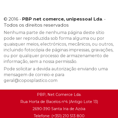
© 2016 -
PBP net comerce, unipessoal Lda
. -
Todos os direitos reservados
Nenhuma parte de nenhuma página deste sítio
pode ser reproduzida sob forma alguma ou por
quaisquer meios, electrónicos, mecânicos, ou outros,
incluindo fotocópia de páginas impressas, gravações,
ou por qualquer processo de armazenamento de
informação, sem a nossa permissão.
Pode solicitar a devida autorização enviando uma
mensagem de correio-e para
geral@coposplastico.com
PBP, Net Comerce Lda.
Rua Horta de Bacelos nº4 (Antigo Lote 13)
2690-390 Santa Iria de Azóia
Telefone:
(+351) 21
0 513 800