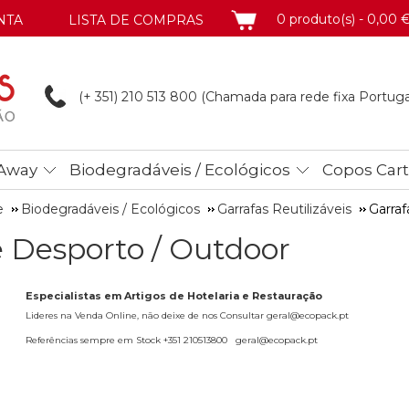
CARRINHO
0 produto(s) - 0,00 
NTA
LISTA DE COMPRAS
(+ 351) 210 513
800 (Chamada para rede fixa Portuga
Away
Biodegradáveis / Ecológicos
Copos Car
e
Biodegradáveis / Ecológicos
Garrafas Reutilizáveis
Garraf
e Desporto / Outdoor
Especialistas em Artigos de Hotelaria e Restauração
Lideres na Venda Online, não deixe de nos Consultar geral@ecopack.pt
Referências sempre em Stock +351 210513800 geral@ecopack.pt