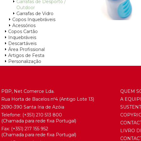
Garrafas de Desporto /
Outdoor
Garrafas de Vidro
Copos Inquebráveis
Acessórios
Copos Cartão
Inquebráveis
Descartáveis
Área Profissional
Artigos de Festa
Personalização
PBP, Net Comerce Lda.
QUEM S
Rua Horta de Bacelos nº4 (Antigo Lote 13)
A EQUIP
2690-390 Santa Iria de Azóia
SUSTEN
Telefone:
(+351) 21
0 513 800
COPYRI
(Chamada para rede fixa Portugal)
CONTAC
Fax: (+351) 217 155 952
LIVRO D
(Chamada para rede fixa Portugal)
CONTAC