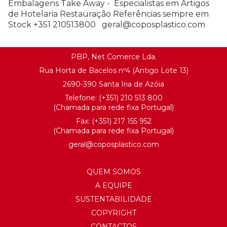
Embalagens Take Away - Especialistas em Artigos
de Hotelaria Restauração Referências sempre em
Stock +351 210513800 geral@coposplastico.com
PBP, Net Comerce Lda.
Rua Horta de Bacelos nº4 (Antigo Lote 13)
2690-390 Santa Iria de Azóia
Telefone:
(+351) 21
0 513 800
(Chamada para rede fixa Portugal)
Fax: (+351) 217 155 952
(Chamada para rede fixa Portugal)
geral@
coposplastico.com
QUEM SOMOS
A EQUIPE
SUSTENTABILIDADE
COPYRIGHT
CONTACTOS