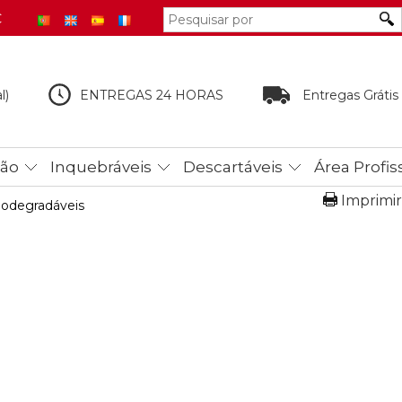
€
l)
ENTREGAS 24 HORAS
Entregas Grátis
tão
Inquebráveis
Descartáveis
Área Profis
Imprimir
iodegradáveis