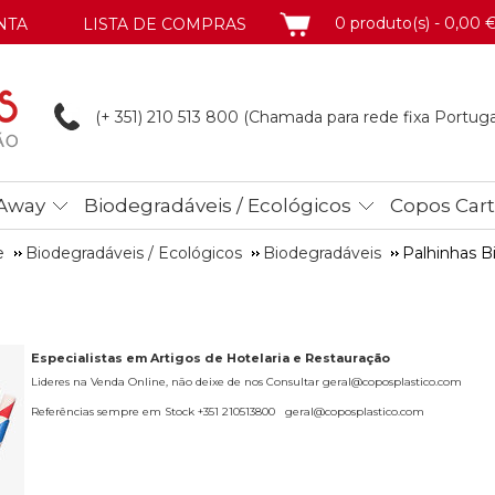
CARRINHO
0 produto(s) - 0,00 
NTA
LISTA DE COMPRAS
(+ 351) 210 513
800 (Chamada para rede fixa Portuga
Away
Biodegradáveis / Ecológicos
Copos Car
e
Biodegradáveis / Ecológicos
Biodegradáveis
Palhinhas B
Especialistas em Artigos de Hotelaria e Restauração
Lideres na Venda Online, não deixe de nos Consultar geral@coposplastico.com
Referências sempre em Stock +351 210513800 geral@coposplastico.com