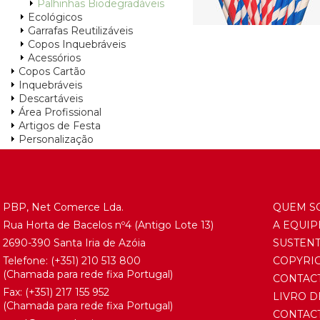
Palhinhas Biodegradáveis
Ecológicos
Garrafas Reutilizáveis
Copos Inquebráveis
Acessórios
Copos Cartão
Inquebráveis
Descartáveis
Área Profissional
Artigos de Festa
Personalização
PBP, Net Comerce Lda.
QUEM S
Rua Horta de Bacelos nº4 (Antigo Lote 13)
A EQUIP
2690-390 Santa Iria de Azóia
SUSTEN
Telefone:
(+351) 21
0 513 800
COPYRI
(Chamada para rede fixa Portugal)
CONTAC
Fax: (+351) 217 155 952
LIVRO D
(Chamada para rede fixa Portugal)
CONTAC