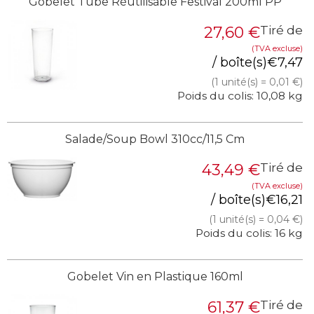
Gobelet Tube Réutilisable Festival 200ml PP
27,60
€
Tiré de
(TVA excluse)
/ boîte(s)
€
7,47
(1 unité(s) = 0,01 €)
Poids du colis: 10,08 kg
Salade/Soup Bowl 310cc/11,5 Cm
43,49
€
Tiré de
(TVA excluse)
/ boîte(s)
€
16,21
(1 unité(s) = 0,04 €)
Poids du colis: 16 kg
Gobelet Vin en Plastique 160ml
61,37
€
Tiré de