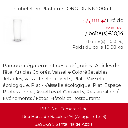
Gobelet en Plastique LONG DRINK 200ml.
55,88
€
Tiré de
(TVA excluse)
/ boîte(s)
€
10,14
(1 unité(s) = 0,01 €)
Poids du colis: 10,08 kg
Parcourir également ces catégories :
Articles de
,
,
,
fête
Articles Colorés
Vaisselle Coloré Jetables
,
,
Jetables
Vaisselle et Couverts
Plat - Vaisselle
,
,
,
écologique
Plat - Vaisselle écologique
Plat
Espace
,
,
Professionnel
Assiettes et Couverts
Restauration /
,
Événements / Fêtes
Hôtels et Restaurants
PBP, Net Comerce Lda.
Rua Horta de Bacelos nº4 (Antigo Lote 13)
2690-390 Santa Iria de Azóia