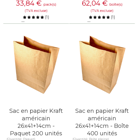
33,84
€
62,04
€
pack(s)
boîte(s)
(TVA excluse)
(TVA excluse)
(
1
)
(
1
)
Comparer
Comparer
EN SAVOIR PLUS
EN SAVOIR PLUS
Sac en papier Kraft
Sac en papier Kraft
américain
américain
26x41+14cm -
26x41+14cm - Boîte
Paquet 200 unités
400 unités
(Quantité: Paquet)
(Quantité: Boîte pleine)