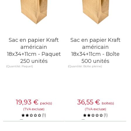
Sac en papier Kraft
Sac en papier Kraft
américain
américain
18x34+11cm - Paquet
18x34+11cm - Boîte
250 unités
500 unités
(Quantité: Paquet)
(Quantité: Boîte pleine)
19,93
€
36,55
€
pack(s)
boîte(s)
(TVA excluse)
(TVA excluse)
(
1
)
(
1
)
Comparer
Comparer