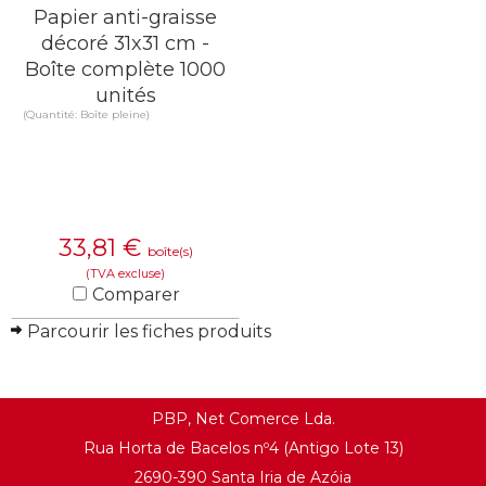
Papier anti-graisse
décoré 31x31 cm -
Boîte complète 1000
unités
(Quantité: Boîte pleine)
33,81
€
boîte(s)
(TVA excluse)
Comparer
Parcourir les fiches produits
EN SAVOIR PLUS
PBP, Net Comerce Lda.
Rua Horta de Bacelos nº4 (Antigo Lote 13)
2690-390 Santa Iria de Azóia