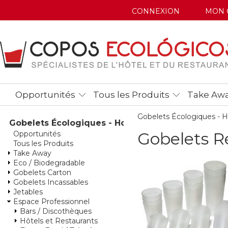
CONNEXION
MON 
Opportunités
Tous les Produits
Take Aw
Gobelets Écologiques -
Gobelets Écologiques - Home
Gobelets Ré
Opportunités
Tous les Produits
Take Away
Eco / Biodegradable
Gobelets Carton
Gobelets Incassables
Jetables
Espace Professionnel
Bars / Discothèques
Hôtels et Restaurants