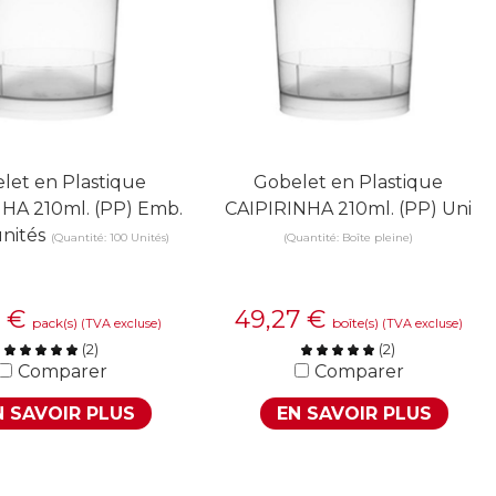
let en Plastique
Gobelet en Plastique
HA 210ml. (PP) Emb.
CAIPIRINHA 210ml. (PP) Uni
nités
(Quantité: 100 Unités)
(Quantité: Boîte pleine)
3
€
49,27
€
pack(s)
boîte(s)
(TVA excluse)
(TVA excluse)
(
2
)
(
2
)
Comparer
Comparer
N SAVOIR PLUS
EN SAVOIR PLUS