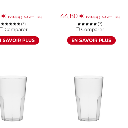
1
€
44,80
€
boîte(s)
boîte(s)
(TVA excluse)
(TVA excluse)
(
3
)
(
7
)
Comparer
Comparer
N SAVOIR PLUS
EN SAVOIR PLUS