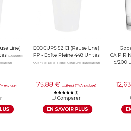
use Line)
ECOCUPS 52 Cl (Reuse Line)
Gobe
tés
PP - Boîte Pleine 448 Unités
CAIPIRIN
(Quantité:
c/200 u
nsparent)
(Quantité: Boîte pleine, Couleurs: Transparent)
75,88
€
12,6
boîte(s)
VA excluse)
(TVA excluse)
(
1
)
r
Comparer
PLUS
EN SAVOIR PLUS
E