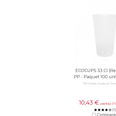
ECOCUPS 33 Cl (Re
PP - Paquet 100 uni
100 Unités, Couleurs: Tra
10,43
€
pack(s)
(T
(
1
)
Compare