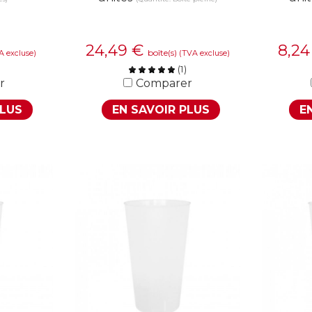
24,49
€
8,2
boîte(s)
A excluse)
(TVA excluse)
(
1
)
r
Comparer
PLUS
EN SAVOIR PLUS
E