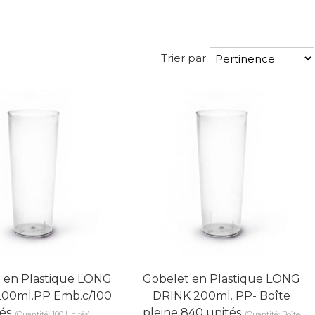
Trier par
 en Plastique LONG
Gobelet en Plastique LONG
00ml.PP Emb.c/100
DRINK 200ml. PP- Boîte
és
pleine 840 unités
(Quantité: 100 Unités)
(Quantité: Boîte