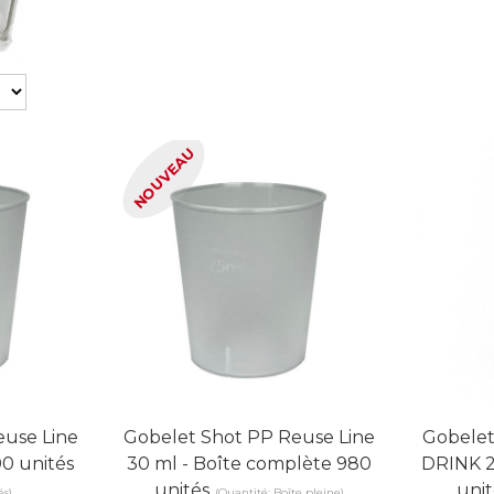
NOUVEAU
euse Line
Gobelet Shot PP Reuse Line
Gobelet
00 unités
30 ml - Boîte complète 980
DRINK 2
unités
unit
és)
(Quantité: Boîte pleine)