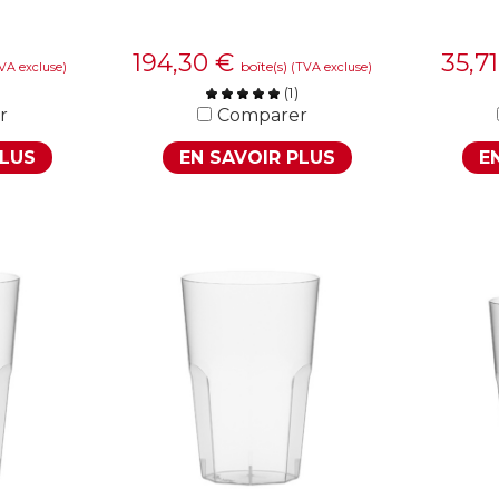
194,30
€
35,7
boîte(s)
VA excluse)
(TVA excluse)
(
1
)
r
Comparer
PLUS
EN SAVOIR PLUS
E