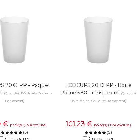
 20 Cl PP - Paquet
ECOCUPS 20 Cl PP - Boîte
s
Pleine 580 Transparent
(Quantité: 100 Unités, Couleurs:
(Quantité:
Transparent)
Boîte pleine, Couleurs: Transparent)
9
€
101,23
€
pack(s)
boîte(s)
(TVA excluse)
(TVA excluse)
(
5
)
(
5
)
Comparer
Comparer