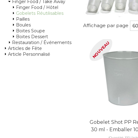
Finger Food / Take Away
Finger Food / Hôtel
Gobelets Réutilisables
Pailles
Boules
Affichage par page
Boites Soupe
Boites Dessert
Restauration / Événements
NOUVEAU
Articles de Fête
Article Personnalisé
Gobelet Shot PP R
30 ml - Emballer 1
(Quantité: 100 Unit