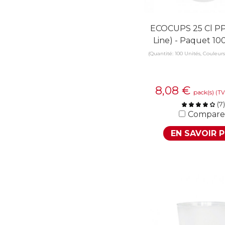
ECOCUPS 25 Cl PP
Line) - Paquet 10
(Quantité: 100 Unités, Couleurs
8,08
€
pack(s)
(TV
(
7
)
Compare
EN SAVOIR 