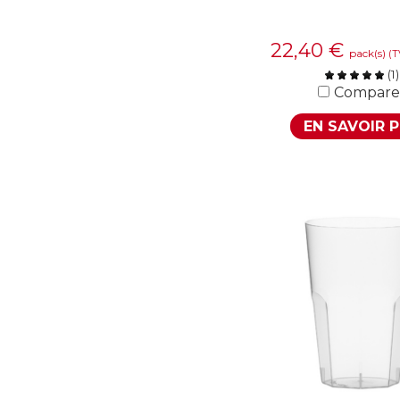
22,40
€
pack(s)
(T
(
1
)
Compare
EN SAVOIR 