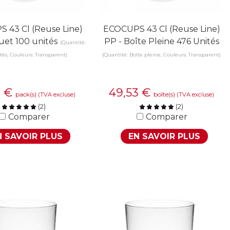
 43 Cl (Reuse Line)
ECOCUPS 43 Cl (Reuse Line)
uet 100 unités
PP - Boîte Pleine 476 Unités
(Quantité:
tés, Couleurs: Transparent)
(Quantité: Boîte pleine, Couleurs: Transparent)
3
€
49,53
€
pack(s)
boîte(s)
(TVA excluse)
(TVA excluse)
(
2
)
(
2
)
Comparer
Comparer
N SAVOIR PLUS
EN SAVOIR PLUS