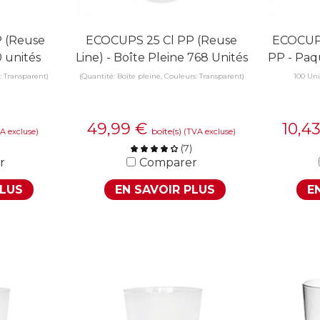
 (Reuse
ECOCUPS 25 Cl PP (Reuse
ECOCUPS
0 unités
Line) - Boîte Pleine 768 Unités
PP - Paq
: Transparent)
(Quantité: Boîte pleine, Couleurs: Transparent)
100 Uni
49,99
€
10,4
boîte(s)
A excluse)
(TVA excluse)
(
7
)
r
Comparer
PLUS
EN SAVOIR PLUS
E