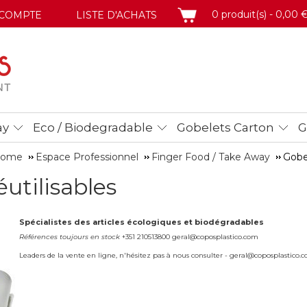
PANIER
0 produit(s) - 0,00 
COMPTE
LISTE D'ACHATS
ay
Eco / Biodegradable
Gobelets Carton
G
 Home
Espace Professionnel
Finger Food / Take Away
Gobel
utilisables
Spécialistes des articles écologiques et biodégradables
Références toujours en stock
+351 210513800 geral@coposplastico.com
Leaders de la vente en ligne, n'hésitez pas à nous consulter - geral@coposplastico.