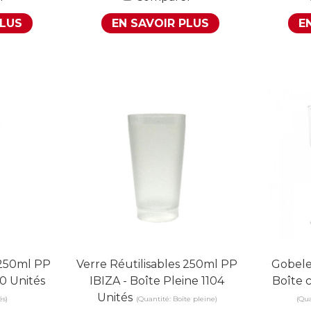
PLUS
EN SAVOIR PLUS
E
 250ml PP
Verre Réutilisables 250ml PP
Gobele
0 Unités
IBIZA - Boîte Pleine 1104
Boîte 
Unités
és)
(Quantité: Boîte pleine)
(Qu