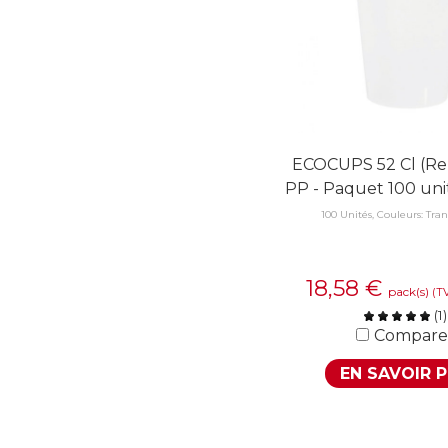
ECOCUPS 52 Cl (Re
PP - Paquet 100 uni
100 Unités, Couleurs: Tra
18,58
€
pack(s)
(T
(
1
)
Compare
EN SAVOIR 