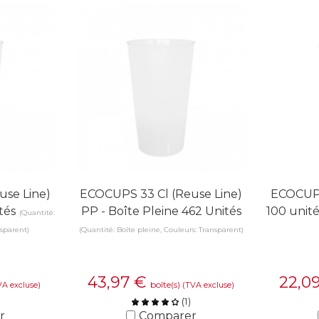
use Line)
ECOCUPS 33 Cl (Reuse Line)
ECOCUPS
tés
PP - Boîte Pleine 462 Unités
100 unité
(Quantité:
nsparent)
(Quantité: Boîte pleine, Couleurs: Transparent)
43,97
€
22,0
boîte(s)
VA excluse)
(TVA excluse)
(
1
)
r
Comparer