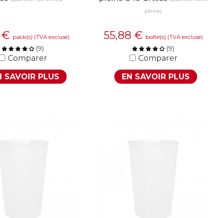
pleine)
4
€
55,88
€
pack(s)
boîte(s)
(TVA excluse)
(TVA excluse)
(
9
)
(
9
)
Comparer
Comparer
N SAVOIR PLUS
EN SAVOIR PLUS