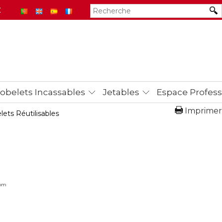
€
obelets Incassables
Jetables
Espace Profess
Imprimer
ets Réutilisables
com