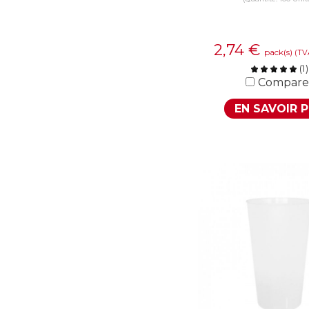
2,74
€
pack(s)
(TV
(
1
)
Compare
EN SAVOIR 