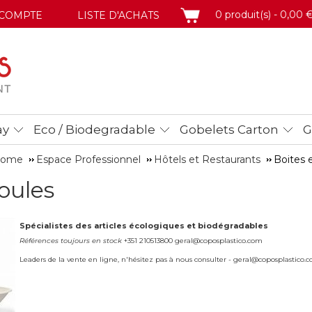
PANIER
0 produit(s) - 0,00 
COMPTE
LISTE D'ACHATS
ay
Eco / Biodegradable
Gobelets Carton
G
 Home
Espace Professionnel
Hôtels et Restaurants
Boites 
oules
Spécialistes des articles écologiques et biodégradables
Références toujours en stock
+351 210513800 geral@coposplastico.com
Leaders de la vente en ligne, n'hésitez pas à nous consulter - geral@coposplastico.