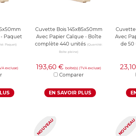
x85x50mm
Cuvette Bois 145x85x50mm
Cuvette
 - Paquet
Avec Papier Calque - Boîte
Avec Pap
complète 440 unités
de 50 
té: Paquet)
(Quantité:
Boîte pleine)
193,60
€
23,1
boîte(s)
VA excluse)
(TVA excluse)
r
Comparer
PLUS
EN SAVOIR PLUS
E
NOUVEAU
NOUVEA