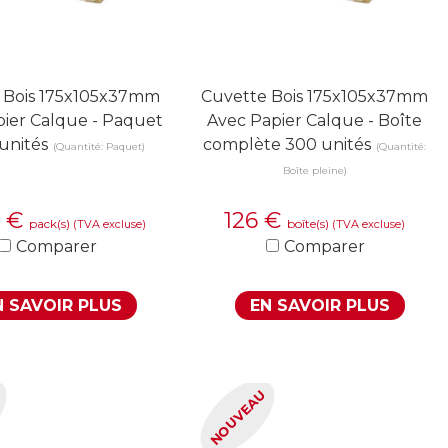
 Bois 175x105x37mm
Cuvette Bois 175x105x37mm
ier Calque - Paquet
Avec Papier Calque - Boîte
unités
complète 300 unités
(Quantité: Paquet)
(Quantité:
Boîte pleine)
0
€
126
€
pack(s)
boîte(s)
(TVA excluse)
(TVA excluse)
Comparer
Comparer
N SAVOIR PLUS
EN SAVOIR PLUS
U
NOUVEAU