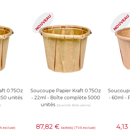
NOUVEAU
NOUVEA
aft 0.75Oz
Soucoupe Papier Kraft 0.75Oz
Soucoupe
250 unités
- 22ml - Boîte complète 5000
- 60ml -
unités
)
(Quantité: Boîte pleine)
87,82
€
4,13
boîte(s)
A excluse)
(TVA excluse)