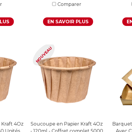
r
Comparer
PLUS
EN SAVOIR PLUS
E
NOUVEAU
 Kraft 4Oz
Soucoupe en Papier Kraft 4Oz
Barquet
50 Unités
- 120ml - Coffret complet 5000
Avec C