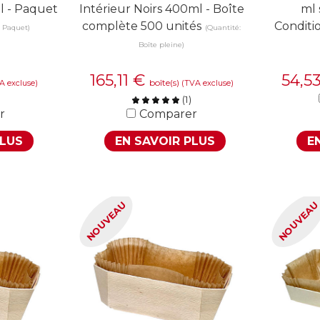
l - Paquet
Intérieur Noirs 400ml - Boîte
ml 
complète 500 unités
Conditi
: Paquet)
(Quantité:
Boîte pleine)
165,11
€
54,5
boîte(s)
A excluse)
(TVA excluse)
(
1
)
r
Comparer
PLUS
EN SAVOIR PLUS
E
NOUVEAU
NOUVEA