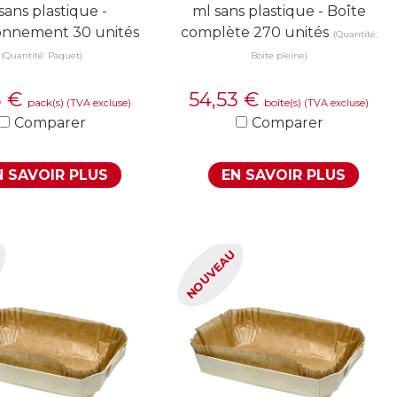
sans plastique -
ml sans plastique - Boîte
onnement 30 unités
complète 270 unités
(Quantité:
(Quantité: Paquet)
Boîte pleine)
3
€
54,53
€
pack(s)
boîte(s)
(TVA excluse)
(TVA excluse)
Comparer
Comparer
N SAVOIR PLUS
EN SAVOIR PLUS
U
NOUVEAU