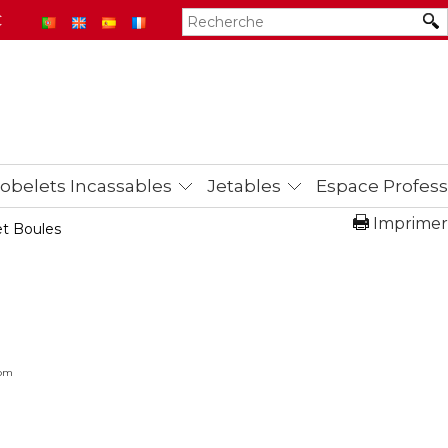
€
obelets Incassables
Jetables
Espace Profess
Imprimer
et Boules
com