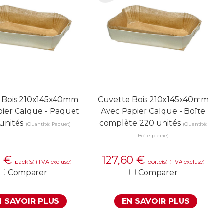
 Bois 210x145x40mm
Cuvette Bois 210x145x40mm
ier Calque - Paquet
Avec Papier Calque - Boîte
unités
complète 220 unités
(Quantité: Paquet)
(Quantité:
Boîte pleine)
0
€
127,60
€
pack(s)
boîte(s)
(TVA excluse)
(TVA excluse)
Comparer
Comparer
N SAVOIR PLUS
EN SAVOIR PLUS