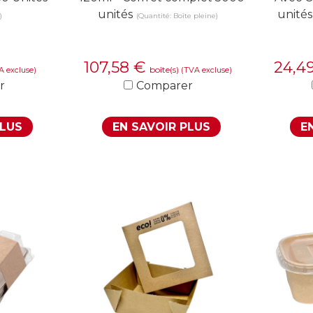
unités
unités
)
(Quantité: Boîte pleine)
107,58
€
24,4
boîte(s)
A excluse)
(TVA excluse)
r
Comparer
PLUS
EN SAVOIR PLUS
E