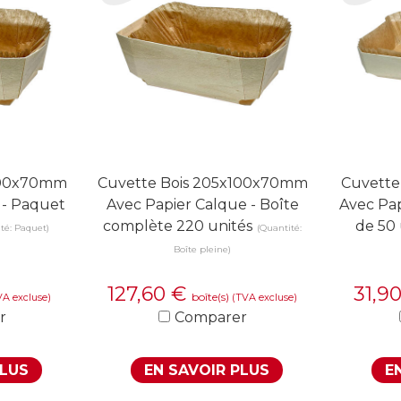
100x70mm
Cuvette Bois 205x100x70mm
Cuvette
 - Paquet
Avec Papier Calque - Boîte
Avec Pap
complète 220 unités
de 50 
té: Paquet)
(Quantité:
Boîte pleine)
127,60
€
31,9
boîte(s)
VA excluse)
(TVA excluse)
r
Comparer
PLUS
EN SAVOIR PLUS
E