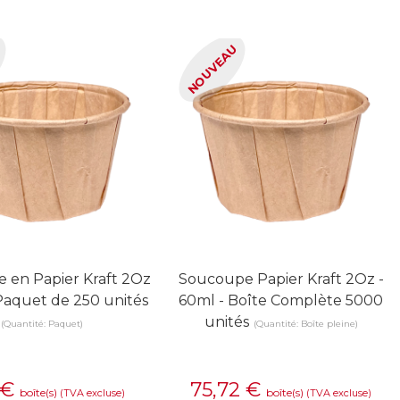
U
NOUVEAU
 en Papier Kraft 2Oz
Soucoupe Papier Kraft 2Oz -
 Paquet de 250 unités
60ml - Boîte Complète 5000
unités
(Quantité: Paquet)
(Quantité: Boîte pleine)
€
75,72
€
boîte(s)
boîte(s)
(TVA excluse)
(TVA excluse)