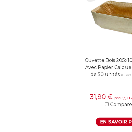
Cuvette Bois 205x
Avec Papier Calque
de 50 unités
(Quanti
31,90
€
pack(s)
(T
Compare
EN SAVOIR 