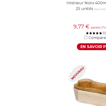
Intérieur Noirs 400m
25 unités
(Quantité
9,77
€
pack(s)
(TV
(
1
)
Compare
EN SAVOIR 
NOUVEAU