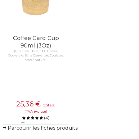
Coffee Card Cup
90ml (3Oz)
(Quantité: Boîte 1000 Unités,
Couvercle: Sans Couvercle, Couleurs:
Kraft / Natural)
25,36
€
boîte(s)
(TVA excluse)
(
4
)
Comparer
Parcourir les fiches produits
EN SAVOIR PLUS