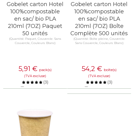
Gobelet carton Hotel
Gobelet carton Hotel
100%compostable
100%compostable
en sac/ bio PLA
en sac/ bio PLA
210ml (7OZ) Paquet
210ml (7OZ) Boîte
50 unités
Complète 500 unités
(Quantité: Paquet, Couvercle: Sans
(Quantité: Boîte pleine, Couvercle:
Couvercle, Couleurs: Blanc)
Sans Couvercle, Couleurs: Blanc)
5,91
€
54,2
€
pack(s)
boîte(s)
(TVA excluse)
(TVA excluse)
(
3
)
(
3
)
Comparer
Comparer
EN SAVOIR PLUS
EN SAVOIR PLUS