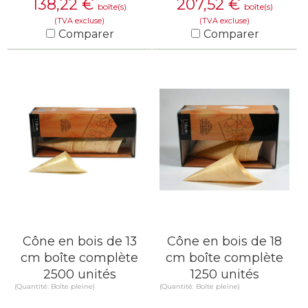
138,22
€
207,52
€
boîte(s)
boîte(s)
(TVA excluse)
(TVA excluse)
Comparer
Comparer
EN SAVOIR PLUS
EN SAVOIR PLUS
Cône en bois de 13
Cône en bois de 18
cm boîte complète
cm boîte complète
2500 unités
1250 unités
(Quantité: Boîte pleine)
(Quantité: Boîte pleine)