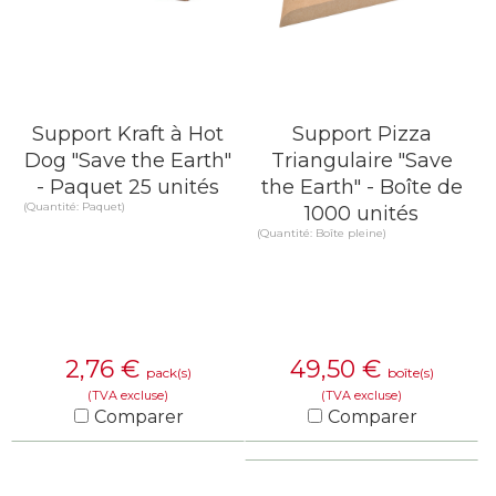
Support Kraft à Hot
Support Pizza
Dog "Save the Earth"
Triangulaire "Save
- Paquet 25 unités
the Earth" - Boîte de
(Quantité: Paquet)
1000 unités
(Quantité: Boîte pleine)
2,76
€
49,50
€
pack(s)
boîte(s)
(TVA excluse)
(TVA excluse)
Comparer
Comparer
EN SAVOIR PLUS
EN SAVOIR PLUS