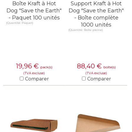
Boîte Kraft à Hot
Support Kraft à Hot
Dog "Save the Earth"
Dog "Save the Earth"
- Paquet 100 unités
- Boîte complète
(Quantité: Paquet)
1000 unités
(Quantité: Boîte pleine)
19,96
€
88,40
€
pack(s)
boîte(s)
(TVA excluse)
(TVA excluse)
Comparer
Comparer
EN SAVOIR PLUS
EN SAVOIR PLUS