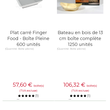
Plat carré Finger
Bateau en bois de 13
Food - Boîte Pleìne
cm boîte complète
600 unités
1250 unités
(Quantité: Boîte pleine)
(Quantité: Boîte pleine)
57,60
€
106,32
€
boîte(s)
boîte(s)
(TVA excluse)
(TVA excluse)
(
1
)
(
1
)
Comparer
Comparer