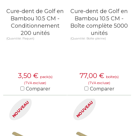
Cure-dent de Golf en
Cure-dent de Golf en
Bambou 10.5 CM -
Bambou 10.5 CM -
Conditionnement
Boîte complète 5000
200 unités
unités
(Quantité: Paquet)
(Quantité: Boîte pleine)
3,50
€
77,00
€
pack(s)
boîte(s)
(TVA excluse)
(TVA excluse)
Comparer
Comparer
EN SAVOIR PLUS
EN SAVOIR PLUS
NOUVEAU
NOUVEAU