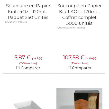
Soucoupe en Papier
Soucoupe en Papier
Kraft 4Oz - 120ml -
Kraft 4Oz - 120ml -
Paquet 250 Unités
Coffret complet
(Quantité: Paquet)
5000 unités
(Quantité: Boîte pleine)
5,87
€
107,58
€
pack(s)
boîte(s)
(TVA excluse)
(TVA excluse)
Comparer
Comparer
EN SAVOIR PLUS
EN SAVOIR PLUS