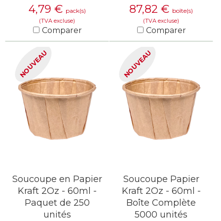
4,79
€
87,82
€
pack(s)
boîte(s)
(TVA excluse)
(TVA excluse)
Comparer
Comparer
EN SAVOIR PLUS
EN SAVOIR PLUS
NOUVEAU
NOUVEAU
Soucoupe en Papier
Soucoupe Papier
Kraft 2Oz - 60ml -
Kraft 2Oz - 60ml -
Paquet de 250
Boîte Complète
unités
5000 unités