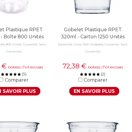
et Plastique RPET
Gobelet Plastique RPET
- Boîte 800 Unités
320ml - Carton 1250 Unités
oîte 800 Unités, Couvercle: Sans
(Quantité: Caixa 1250 Unidades, Couvercle: Sans
Couvercle)
Couvercle)
3
€
72,38
€
boîte(s)
boîte(s)
(TVA excluse)
(TVA excluse)
(
5
)
(
2
)
Comparer
Comparer
N SAVOIR PLUS
EN SAVOIR PLUS