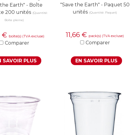
"Save the Earth" - Paquet 50
the Earth" - Boîte
unités
e 200 unités
(Quantité: Paquet)
(Quantité:
Boîte pleine)
11,66
€
3
€
pack(s)
(TVA excluse)
boîte(s)
(TVA excluse)
Comparer
Comparer
N SAVOIR PLUS
EN SAVOIR PLUS