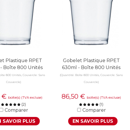
et Plastique RPET
Gobelet Plastique RPET
- Boîte 800 Unités
630ml - Boîte 800 Unités
oîte 800 Unités, Couvercle: Sans
(Quantité: Boîte 800 Unités, Couvercle: Sans
Couvercle)
Couvercle)
1
€
86,50
€
boîte(s)
boîte(s)
(TVA excluse)
(TVA excluse)
(
2
)
(
1
)
Comparer
Comparer
N SAVOIR PLUS
EN SAVOIR PLUS