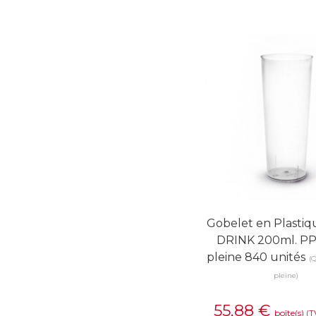
Gobelet en Plasti
DRINK 200ml. PP
pleine 840 unités
(Q
pleine)
55,88
€
boîte(s)
(T