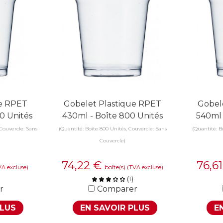
ue RPET
Gobelet Plastique RPET
Gobel
0 Unités
430ml - Boîte 800 Unités
540ml 
Couvercle: Sans
(Quantité: Boîte 800 Unités, Couvercle: Sans
(Quantité: B
Couvercle)
74,22
€
76,6
boîte(s)
VA excluse)
(TVA excluse)
)
(
1
)
r
Comparer
PLUS
EN SAVOIR PLUS
E