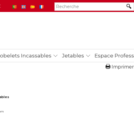
€
obelets Incassables
Jetables
Espace Profess
Imprimer
ables
com