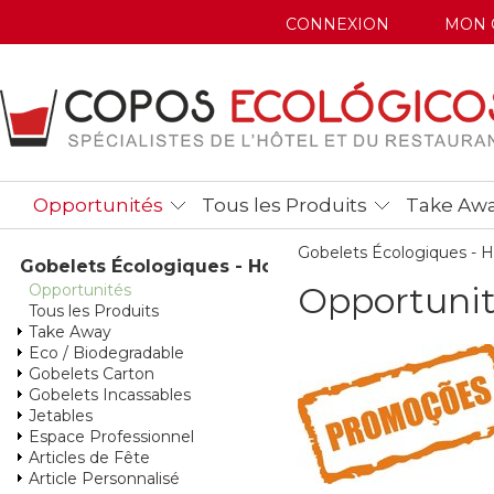
CONNEXION
MON 
Opportunités
Tous les Produits
Take Aw
Gobelets Écologiques -
Gobelets Écologiques - Home
Opportunit
Opportunités
Tous les Produits
Take Away
Eco / Biodegradable
Gobelets Carton
Gobelets Incassables
Jetables
Espace Professionnel
Articles de Fête
Article Personnalisé