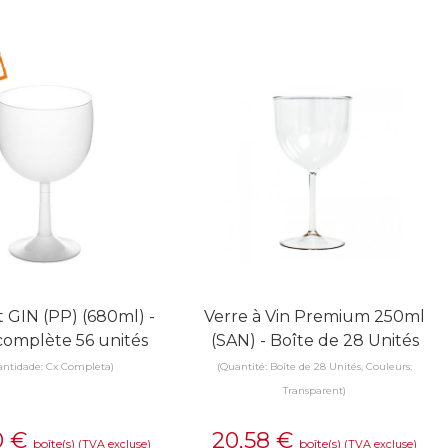
 GIN (PP) (680ml) -
Verre à Vin Premium 250ml
complète 56 unités
(SAN) - Boîte de 28 Unités
antidade: Cx Completa)
(Quantité: Boîte de 28 Unités, Couleurs:
Transparent)
0
€
20,58
€
boîte(s)
boîte(s)
(TVA excluse)
(TVA excluse)