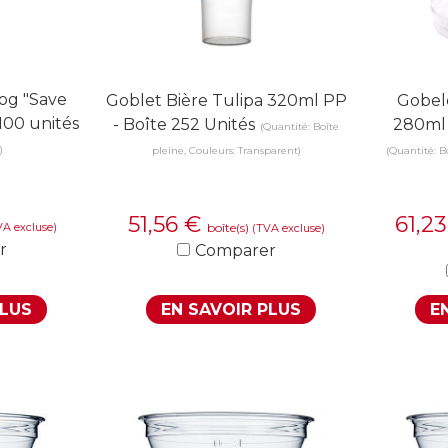
Dog "Save
Goblet Bière Tulipa 320ml PP
Gobel
100 unités
- Boîte 252 Unités
280ml 
(Quantité: Boîte
)
pleine, Couleurs: Transparent)
(Quantité: B
51,56
€
61,2
VA excluse)
boîte(s)
(TVA excluse)
r
Comparer
PLUS
EN SAVOIR PLUS
E