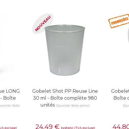
NOUVEAU
que LONG
Gobelet Shot PP Reuse Line
Gobelet
- Boîte
30 ml - Boîte complète 980
Boîte 
unités
uantité: Boîte
(Quantité: Boîte pleine)
(Qu
24,49
€
44,8
boîte(s)
VA excluse)
(TVA excluse)