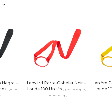
s Negro –
Lanyard Porte-Gobelet Noir –
Lanière P
des
Lot de 100 Unités
Lot de 1
(Quantité:
(Quantité: Paquet,
ir)
Couleurs: Rouge)