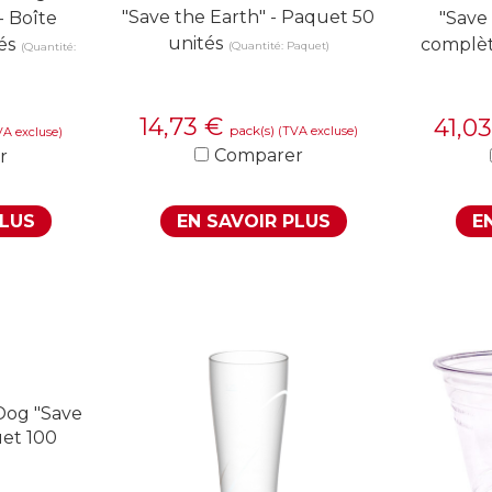
"Save the Earth" - Paquet 50
- Boîte
"Save 
unités
és
complèt
(Quantité: Paquet)
(Quantité:
14,73
€
41,0
pack(s)
(TVA excluse)
VA excluse)
Comparer
r
PLUS
EN SAVOIR PLUS
E