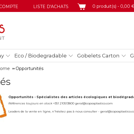
PANIER
0 produit(s) - 0,00 
COMPTE
LISTE D'ACHATS
ay
Eco / Biodegradable
Gobelets Carton
G
 Home
Opportunités
és
Opportunités
Spécialistes des articles écologiques et biodégrad
-
Références toujours en stock
+351 210513800 geral@coposplastico.com
Leaders de la vente en ligne, n'hésitez pas à nous consulter - geral@coposplastico.