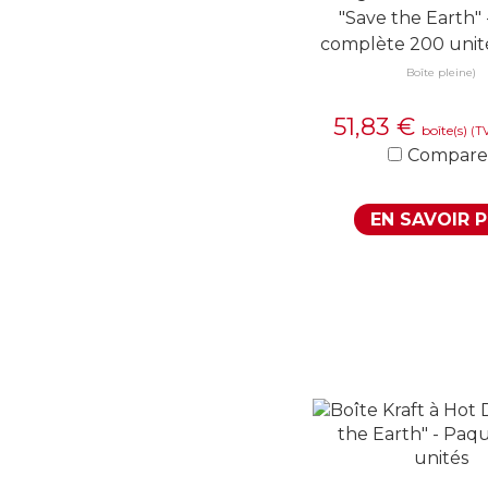
"Save the Earth" 
complète 200 unit
Boîte pleine)
51,83
€
boîte(s)
(T
Compare
EN SAVOIR 