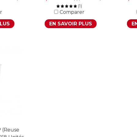
(
1
)
r
Comparer
PLUS
EN SAVOIR PLUS
E
 (Reuse