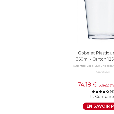
Gobelet Plastiq
360ml - Carton 125
(Quantité: Caixa 1250 Unidades, 
Couvercle)
74,18
€
boîte(s)
(T
(
4
Compare
EN SAVOIR 