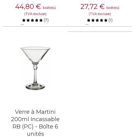
44,80
€
27,72
€
boîte(s)
boîte(s)
(TVA excluse)
(TVA excluse)
(
7
)
(
1
)
Comparer
Comparer
EN SAVOIR PLUS
EN SAVOIR PLUS
Verre à Martini
200ml Incassable
RB (PC) - Boîte 6
unités