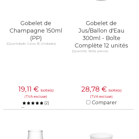
Gobelet de
Gobelet de
Champagne 150ml
Jus/Ballon d'Eau
(PP)
300ml - Boîte
(Quantidade: Caixa 35 Unidades)
Complète 12 unités
(Quantité: Boîte pleine)
19,11
€
28,78
€
boîte(s)
boîte(s)
(TVA excluse)
(TVA excluse)
Comparer
(
2
)
Comparer
EN SAVOIR PLUS
EN SAVOIR PLUS