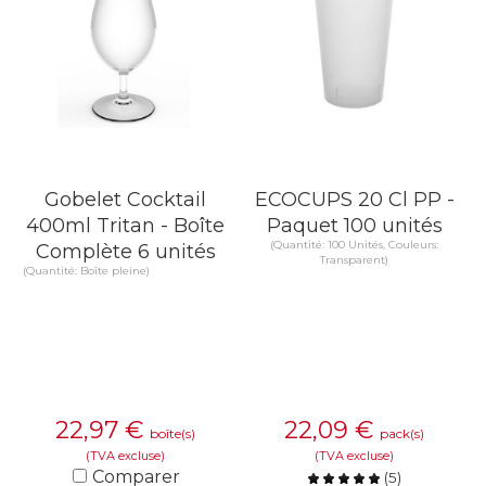
Gobelet Cocktail
ECOCUPS 20 Cl PP -
400ml Tritan - Boîte
Paquet 100 unités
(Quantité: 100 Unités, Couleurs:
Complète 6 unités
Transparent)
(Quantité: Boîte pleine)
22,97
€
22,09
€
boîte(s)
pack(s)
(TVA excluse)
(TVA excluse)
Comparer
(
5
)