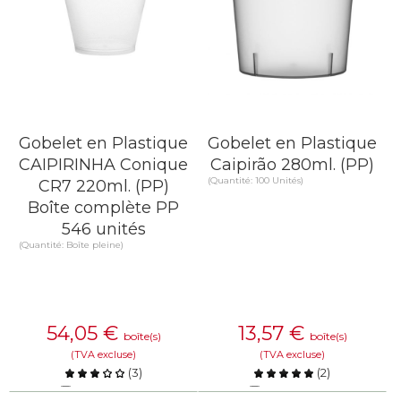
Gobelet en Plastique
Gobelet en Plastique
CAIPIRINHA Conique
Caipirão 280ml. (PP)
(Quantité: 100 Unités)
CR7 220ml. (PP)
Boîte complète PP
546 unités
(Quantité: Boîte pleine)
54,05
€
13,57
€
boîte(s)
boîte(s)
(TVA excluse)
(TVA excluse)
(
3
)
(
2
)
Comparer
Comparer