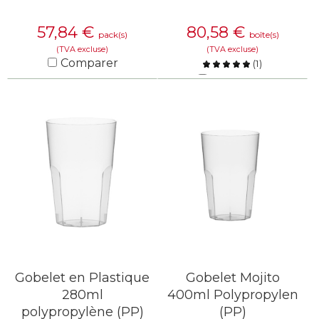
57,84
€
80,58
€
pack(s)
boîte(s)
(TVA excluse)
(TVA excluse)
Comparer
(
1
)
Comparer
EN SAVOIR PLUS
EN SAVOIR PLUS
Gobelet en Plastique
Gobelet Mojito
280ml
400ml Polypropylen
polypropylène (PP)
(PP)