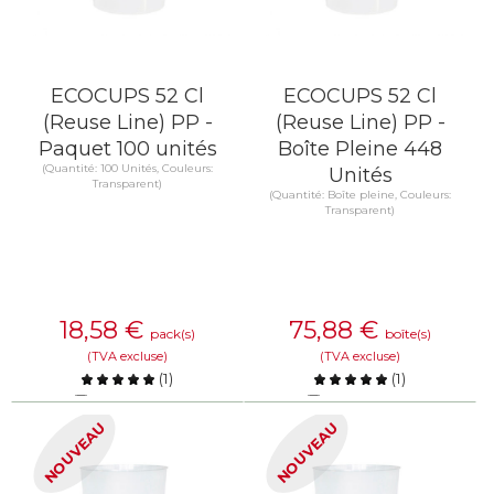
ECOCUPS 52 Cl
ECOCUPS 52 Cl
(Reuse Line) PP -
(Reuse Line) PP -
Paquet 100 unités
Boîte Pleine 448
(Quantité: 100 Unités, Couleurs:
Unités
Transparent)
(Quantité: Boîte pleine, Couleurs:
Transparent)
18,58
€
75,88
€
pack(s)
boîte(s)
(TVA excluse)
(TVA excluse)
(
1
)
(
1
)
Comparer
Comparer
NOUVEAU
NOUVEAU
EN SAVOIR PLUS
EN SAVOIR PLUS