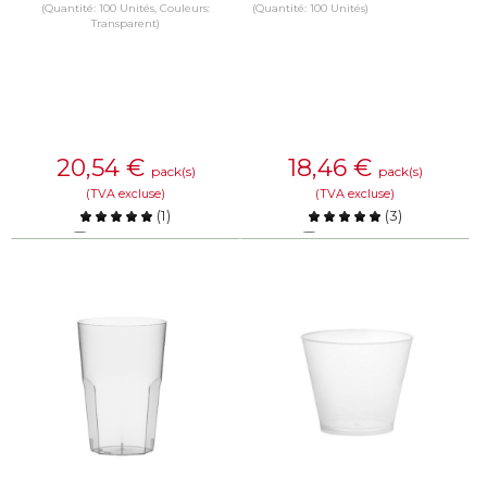
(Quantité: 100 Unités, Couleurs:
(Quantité: 100 Unités)
Transparent)
20,54
€
18,46
€
pack(s)
pack(s)
(TVA excluse)
(TVA excluse)
(
1
)
(
3
)
Comparer
Comparer
EN SAVOIR PLUS
EN SAVOIR PLUS