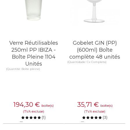
Verre Réutilisables
Gobelet GIN (PP)
250ml PP IBIZA -
(600ml) Boîte
Boîte Pleine 1104
complète 48 unités
(Quantidade: Cx Completa)
Unités
(Quantité: Boîte pleine)
194,30
€
35,71
€
boîte(s)
boîte(s)
(TVA excluse)
(TVA excluse)
(
1
)
(
3
)
Comparer
Comparer