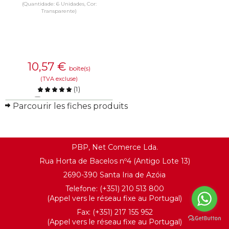
(Quantidade: 6 Unidades, Cor:
Transparente)
10,57
€
boîte(s)
(TVA excluse)
(
1
)
Comparer
Parcourir les fiches produits
EN SAVOIR PLUS
PBP, Net Comerce Lda.
Rua Horta de Bacelos nº4 (Antigo Lote 13)
2690-390 Santa Iria de Azóia
Telefone: (+351) 210 513 800
(Appel vers le réseau fixe au Portugal)
Fax: (+351) 217 155 952
(Appel vers le réseau fixe au Portugal)