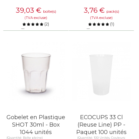
39,03
€
3,76
€
boîte(s)
pack(s)
(TVA excluse)
(TVA excluse)
(
2
)
(
1
)
Comparer
Comparer
EN SAVOIR PLUS
EN SAVOIR PLUS
Gobelet en Plastique
ECOCUPS 33 Cl
SHOT 30ml - Box
(Reuse Line) PP -
1044 unités
Paquet 100 unités
(Quantité: Boîte pleine)
(Quantité: 100 Unités, Couleurs: