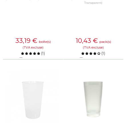
Transparent)
33,19
€
10,43
€
boîte(s)
pack(s)
(TVA excluse)
(TVA excluse)
(
1
)
(
1
)
Comparer
Comparer
EN SAVOIR PLUS
EN SAVOIR PLUS