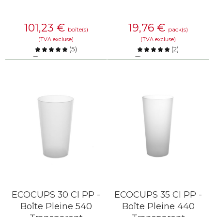
101,23
€
19,76
€
boîte(s)
pack(s)
(TVA excluse)
(TVA excluse)
(
5
)
(
2
)
Comparer
Comparer
EN SAVOIR PLUS
EN SAVOIR PLUS
ECOCUPS 30 Cl PP -
ECOCUPS 35 Cl PP -
Boîte Pleine 540
Boîte Pleine 440