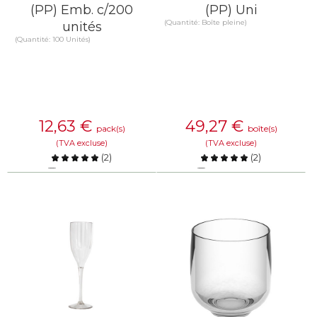
(PP) Emb. c/200
(PP) Uni
(Quantité: Boîte pleine)
unités
(Quantité: 100 Unités)
12,63
€
49,27
€
pack(s)
boîte(s)
(TVA excluse)
(TVA excluse)
(
2
)
(
2
)
Comparer
Comparer
EN SAVOIR PLUS
EN SAVOIR PLUS