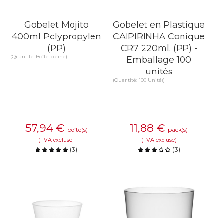
Gobelet Mojito
Gobelet en Plastique
400ml Polypropylen
CAIPIRINHA Conique
(PP)
CR7 220ml. (PP) -
(Quantité: Boîte pleine)
Emballage 100
unités
(Quantité: 100 Unités)
57,94
€
11,88
€
boîte(s)
pack(s)
(TVA excluse)
(TVA excluse)
(
3
)
(
3
)
Comparer
Comparer
EN SAVOIR PLUS
EN SAVOIR PLUS