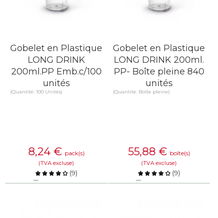
Gobelet en Plastique
Gobelet en Plastique
LONG DRINK
LONG DRINK 200ml.
200ml.PP Emb.c/100
PP- Boîte pleine 840
unités
unités
(Quantité: 100 Unités)
(Quantité: Boîte pleine)
8,24
€
55,88
€
pack(s)
boîte(s)
(TVA excluse)
(TVA excluse)
(
9
)
(
9
)
Comparer
Comparer
EN SAVOIR PLUS
EN SAVOIR PLUS