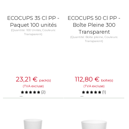
ECOCUPS 35 Cl PP -
ECOCUPS 50 Cl PP -
Paquet 100 unités
Boîte Pleine 300
(Quantité: 100 Unités, Couleurs:
Transparent
Transparent)
(Quantité: Boîte pleine, Couleurs:
Transparent)
23,21
€
112,80
€
pack(s)
boîte(s)
(TVA excluse)
(TVA excluse)
(
2
)
(
1
)
Comparer
Comparer
EN SAVOIR PLUS
EN SAVOIR PLUS