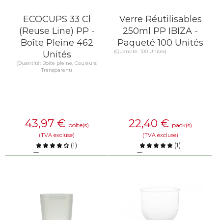
ECOCUPS 33 Cl
Verre Réutilisables
(Reuse Line) PP -
250ml PP IBIZA -
Boîte Pleine 462
Paqueté 100 Unités
(Quantité: 100 Unités)
Unités
(Quantité: Boîte pleine, Couleurs:
Transparent)
43,97
€
22,40
€
boîte(s)
pack(s)
(TVA excluse)
(TVA excluse)
(
1
)
(
1
)
Comparer
Comparer
EN SAVOIR PLUS
EN SAVOIR PLUS