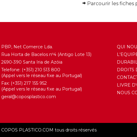
Parcourir les fiches 
PBP, Net Comerce Lda.
QUI NO
Rua Horta de Bacelos nº4 (Antigo Lote 13)
L'EQUIP
2690-390 Santa Iria de Azóia
DURABIL
Telefone: (+351) 210 513 800
DROITS 
(Appel vers le réseau fixe au Portugal)
CONTAC
Fax: (+351) 217 155 952
LIVRE D
(Appel vers le réseau fixe au Portugal)
NOUS C
geral@coposplastico.com
COPOS PLASTICO.COM tous droits réservés