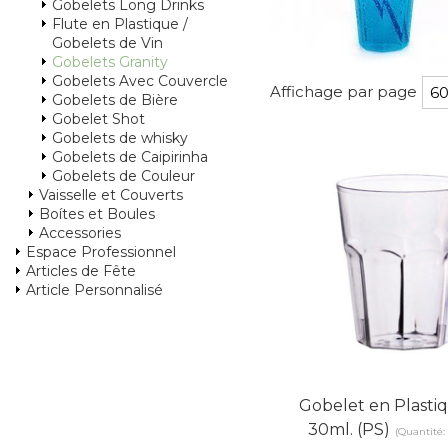
Gobelets Long Drinks
Flute en Plastique /
Gobelets de Vin
Gobelets Granity
Gobelets Avec Couvercle
Affichage par page
Gobelets de Bière
Gobelet Shot
Gobelets de whisky
Gobelets de Caipirinha
Gobelets de Couleur
Vaisselle et Couverts
Boítes et Boules
Accessories
Espace Professionnel
Articles de Fête
Article Personnalisé
Gobelet en Plasti
30ml. (PS)
(Quantité: