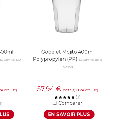
 400ml
Gobelet Mojito 400ml
Polypropylen (PP)
(Quantité: 100
(Quantité: Boîte
pleine)
57,94
€
boîte(s)
VA excluse)
(TVA excluse)
(
3
)
r
Comparer
PLUS
EN SAVOIR PLUS