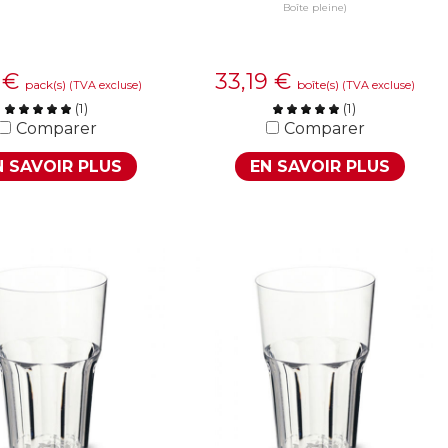
Boîte pleine)
6
€
33,19
€
pack(s)
boîte(s)
(TVA excluse)
(TVA excluse)
(
1
)
(
1
)
Comparer
Comparer
N SAVOIR PLUS
EN SAVOIR PLUS