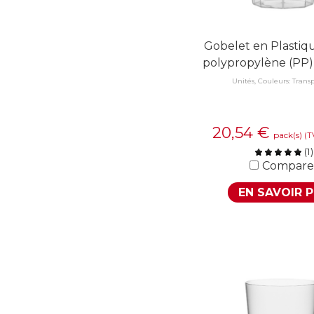
Gobelet en Plasti
polypropylène (PP)
Unités, Couleurs: Trans
20,54
€
pack(s)
(T
(
1
)
Compare
EN SAVOIR 