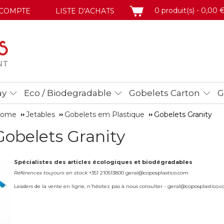
PANIER
0 produit(s) - 0,00 
COMPTE
LISTE D'ACHATS
ay
Eco / Biodegradable
Gobelets Carton
G
 Home
Jetables
Gobelets em Plastique
Gobelets Granity
obelets Granity
Spécialistes des articles écologiques et biodégradables
Références toujours en stock
+351 210513800 geral@coposplastico.com
Leaders de la vente en ligne, n'hésitez pas à nous consulter - geral@coposplastico.