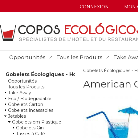
CONNEXION
MON 
Opportunités
Tous les Produits
Take Aw
Gobelets Écologiques -
Gobelets Écologiques - Home
American G
Opportunités
Tous les Produits
Take Away
Eco / Biodegradable
Gobelets Carton
Gobelets Incassables
Jetables
Gobelets em Plastique
Gobelets Gin
Tasses à Café