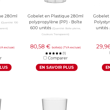
que 280ml
Gobelet en Plastique 280ml
Gobelet 
polypropylène (PP) - Boîte
Polysty
(Quantité: 100
600 unités
unités
parent)
(Quantité: Boîte pleine,
Couleurs: Transparent)
80,58
€
29,9
boîte(s)
VA excluse)
(TVA excluse)
(
1
)
r
Comparer
PLUS
EN SAVOIR PLUS
E