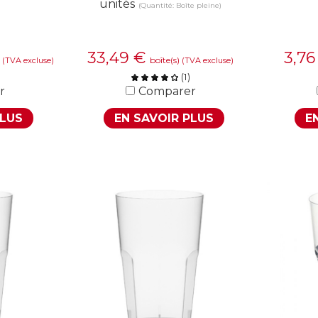
unités
(Quantité: Boîte pleine)
33,49
€
3,7
)
boîte(s)
(TVA excluse)
(TVA excluse)
(
1
)
r
Comparer
PLUS
EN SAVOIR PLUS
E