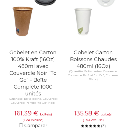
Gobelet en Carton
Gobelet Carton
100% Kraft (16Oz)
Boissons Chaudes
480ml avec
480ml (16Oz)
(Quantité: Boîte pleine, Couvercle:
Couvercle Noir “To
Couvercle Perforé "to Go", Couleurs:
Go” - Boîte
Blanc)
Complète 1000
unités
(Quantité: Boîte pleine, Couvercle:
Couvercle Perforé "to Go" Noir)
161,39
€
135,58
€
boîte(s)
boîte(s)
(TVA excluse)
(TVA excluse)
Comparer
(
3
)