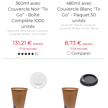
360ml avec
480ml avec
Couvercle Noir “To
Couvercle Blanc “To
Go” - Boîte
Go” - Paquet 50
Complète 1000
unités
(Quantité: Paquet, Couvercle:
unités
Couvercle Perforé "to Go" Blanc)
(Quantité: Boîte pleine, Couvercle:
Couvercle Perforé "to Go" Noir)
131,21
€
8,73
€
boîte(s)
pack(s)
(TVA excluse)
(TVA excluse)
Comparer
(
1
)
Comparer
EN SAVOIR PLUS
EN SAVOIR PLUS