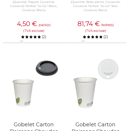
(Quantité: Paquet, Couvercle:
(Quantité: Boîte pleine, Couvercle:
Couvercle Perforé "to Go" Blanc,
Couvercle Perforé "to Go" Noir,
Couleurs: Blanc)
Couleurs: Blanc)
4,50
€
81,74
€
pack(s)
boîte(s)
(TVA excluse)
(TVA excluse)
(
2
)
(
2
)
Comparer
Comparer
EN SAVOIR PLUS
EN SAVOIR PLUS
Gobelet Carton
Gobelet Carton