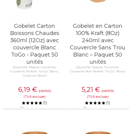
Gobelet Carton
Gobelet en Carton
Boissons Chaudes
100% Kraft (8Oz)
360ml (12Oz) avec
240ml avec
couvercle Blanc
Couvercle Sans Trou
ToGo - Paquet 50
Blanc – Paquet 50
unités
unités
(Quantité: Paquet, Couvercle:
(Quantité: Paquet, Couvercle:
Couvercle Perforé "to Go" Blanc,
Couvercle Non Perforé "to Go" Blanc)
Couleurs: Blanc)
6,19
€
5,21
€
pack(s)
pack(s)
(TVA excluse)
(TVA excluse)
(
1
)
(
1
)
Comparer
Comparer
EN SAVOIR PLUS
EN SAVOIR PLUS