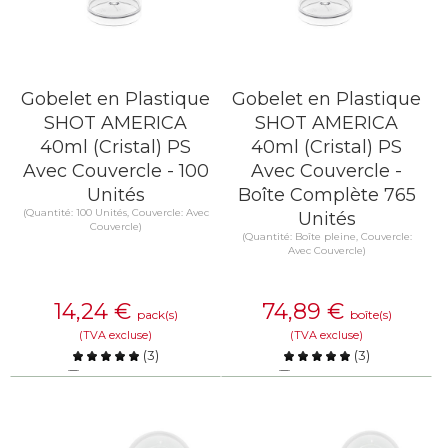
Gobelet en Plastique
Gobelet en Plastique
SHOT AMERICA
SHOT AMERICA
40ml (Cristal) PS
40ml (Cristal) PS
Avec Couvercle - 100
Avec Couvercle -
Unités
Boîte Complète 765
(Quantité: 100 Unités, Couvercle: Avec
Unités
Couvercle)
(Quantité: Boîte pleine, Couvercle:
Avec Couvercle)
14,24
€
74,89
€
pack(s)
boîte(s)
(TVA excluse)
(TVA excluse)
(
3
)
(
3
)
Comparer
Comparer
EN SAVOIR PLUS
EN SAVOIR PLUS