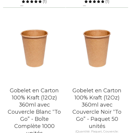
(
1
)
(
1
)
Comparer
Comparer
EN SAVOIR PLUS
EN SAVOIR PLUS
Gobelet en Carton
Gobelet en Carton
100% Kraft (12Oz)
100% Kraft (12Oz)
360ml avec
360ml avec
Couvercle Blanc “To
Couvercle Noir “To
Go” - Boîte
Go” - Paquet 50
Complète 1000
unités
(Quantité: Paquet, Couvercle: