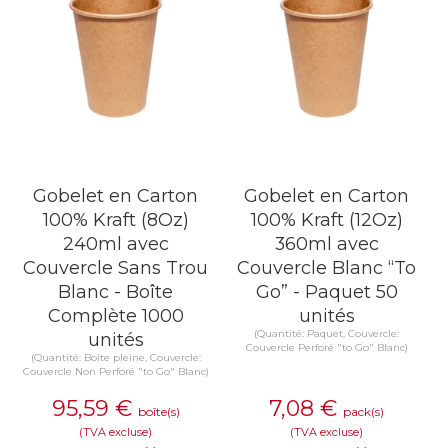
Gobelet en Carton
Gobelet en Carton
100% Kraft (8Oz)
100% Kraft (12Oz)
240ml avec
360ml avec
Couvercle Sans Trou
Couvercle Blanc “To
Blanc - Boîte
Go” - Paquet 50
Complète 1000
unités
(Quantité: Paquet, Couvercle:
unités
Couvercle Perforé "to Go" Blanc)
(Quantité: Boîte pleine, Couvercle:
Couvercle Non Perforé "to Go" Blanc)
95,59
€
7,08
€
boîte(s)
pack(s)
(TVA excluse)
(TVA excluse)