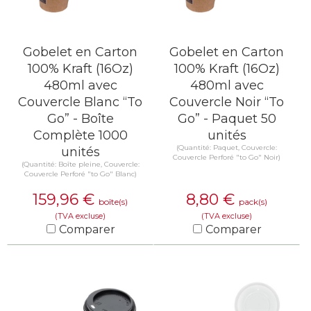
Gobelet en Carton
Gobelet en Carton
100% Kraft (16Oz)
100% Kraft (16Oz)
480ml avec
480ml avec
Couvercle Blanc “To
Couvercle Noir “To
Go” - Boîte
Go” - Paquet 50
Complète 1000
unités
(Quantité: Paquet, Couvercle:
unités
Couvercle Perforé "to Go" Noir)
(Quantité: Boîte pleine, Couvercle:
Couvercle Perforé "to Go" Blanc)
159,96
€
8,80
€
boîte(s)
pack(s)
(TVA excluse)
(TVA excluse)
Comparer
Comparer
EN SAVOIR PLUS
EN SAVOIR PLUS