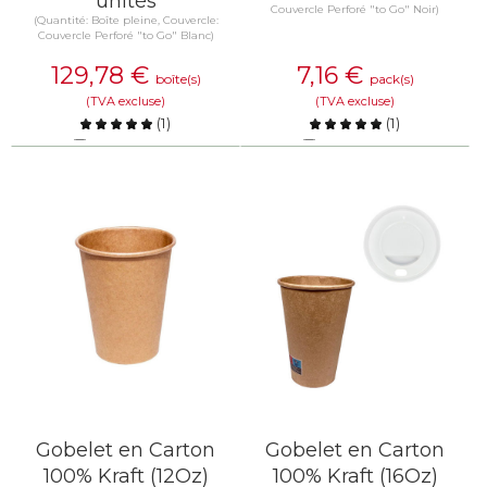
unités
Couvercle Perforé "to Go" Noir)
(Quantité: Boîte pleine, Couvercle:
Couvercle Perforé "to Go" Blanc)
129,78
€
7,16
€
boîte(s)
pack(s)
(TVA excluse)
(TVA excluse)
(
1
)
(
1
)
Comparer
Comparer
EN SAVOIR PLUS
EN SAVOIR PLUS
Gobelet en Carton
Gobelet en Carton
100% Kraft (12Oz)
100% Kraft (16Oz)