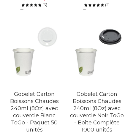
(
3
)
(
2
)
Comparer
Comparer
EN SAVOIR PLUS
EN SAVOIR PLUS
Gobelet Carton
Gobelet Carton
Boissons Chaudes
Boissons Chaudes
240ml (8Oz) avec
240ml (8Oz) avec
couvercle Blanc
couvercle Noir ToGo
ToGo - Paquet 50
- Boîte Complète
unités
1000 unités