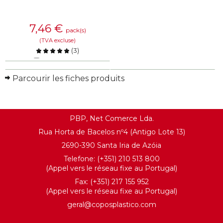
7,46
€
pack(s)
(TVA excluse)
(
3
)
Comparer
Parcourir les fiches produits
EN SAVOIR PLUS
PBP, Net Comerce Lda.
Rua Horta de Bacelos nº4 (Antigo Lote 13)
2690-390 Santa Iria de Azóia
Telefone: (+351) 210 513 800
(Appel vers le réseau fixe au Portugal)
Fax: (+351) 217 155 952
(Appel vers le réseau fixe au Portugal)
geral@coposplastico.com