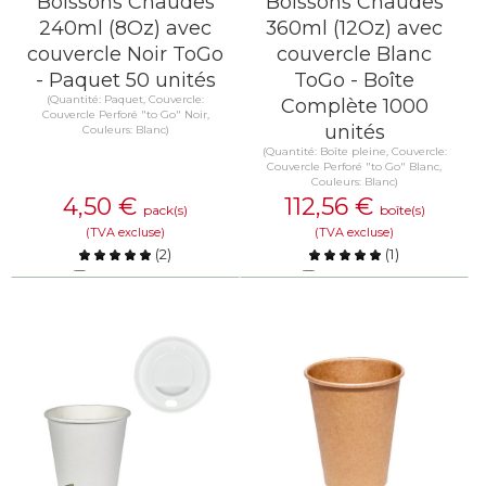
Boissons Chaudes
Boissons Chaudes
240ml (8Oz) avec
360ml (12Oz) avec
couvercle Noir ToGo
couvercle Blanc
- Paquet 50 unités
ToGo - Boîte
(Quantité: Paquet, Couvercle:
Complète 1000
Couvercle Perforé "to Go" Noir,
unités
Couleurs: Blanc)
(Quantité: Boîte pleine, Couvercle:
Couvercle Perforé "to Go" Blanc,
Couleurs: Blanc)
4,50
€
112,56
€
pack(s)
boîte(s)
(TVA excluse)
(TVA excluse)
(
2
)
(
1
)
Comparer
Comparer
EN SAVOIR PLUS
EN SAVOIR PLUS