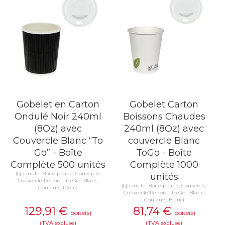
Gobelet en Carton
Gobelet Carton
Ondulé Noir 240ml
Boissons Chaudes
(8Oz) avec
240ml (8Oz) avec
Couvercle Blanc “To
couvercle Blanc
Go” - Boîte
ToGo - Boîte
Complète 500 unités
Complète 1000
(Quantité: Boîte pleine, Couvercle:
unités
Couvercle Perforé "to Go" Blanc,
(Quantité: Boîte pleine, Couvercle:
Couleurs: Preto)
Couvercle Perforé "to Go" Blanc,
Couleurs: Blanc)
129,91
€
81,74
€
boîte(s)
boîte(s)
(TVA excluse)
(TVA excluse)