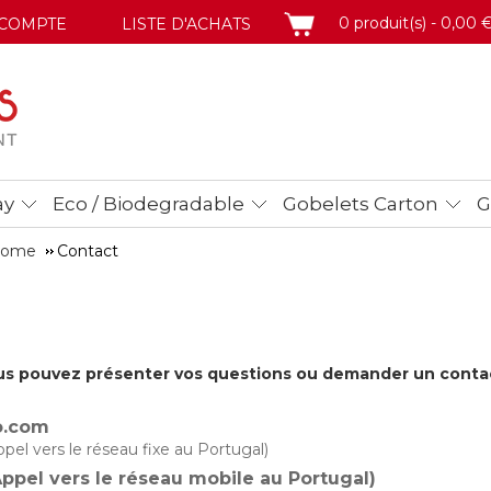
PANIER
0 produit(s) - 0,00 
COMPTE
LISTE D'ACHATS
ay
Eco / Biodegradable
Gobelets Carton
G
 Home
Contact
ous pouvez présenter vos questions ou demander un cont
o.com
pel vers le réseau fixe au Portugal)
Appel vers le réseau mobile au Portugal)