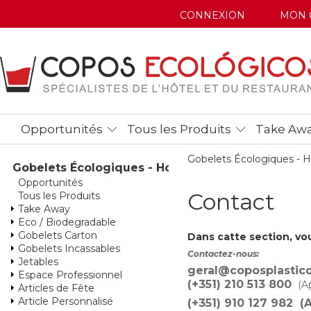
CONNEXION
MON 
Opportunités
Tous les Produits
Take Aw
Gobelets Écologiques -
Gobelets Écologiques - Home
Opportunités
Contact
Tous les Produits
Take Away
Eco / Biodegradable
Gobelets Carton
Dans catte section, v
Gobelets Incassables
Contactez-nous:
Jetables
geral@coposplastic
Espace Professionnel
(+351) 210 513 800
(Ap
Articles de Fête
Article Personnalisé
(+351) 910 127 982 (