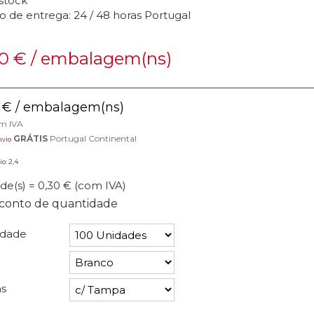
stock
o de entrega: 24 / 48 horas Portugal
70
€
/ embalagem(ns)
€
/ embalagem(ns)
om IVA
GRÁTIS
Portugal Continental
nvio
o: 2,4
de(s) = 0,30 €
(com IVA)
conto de quantidade
idade
s