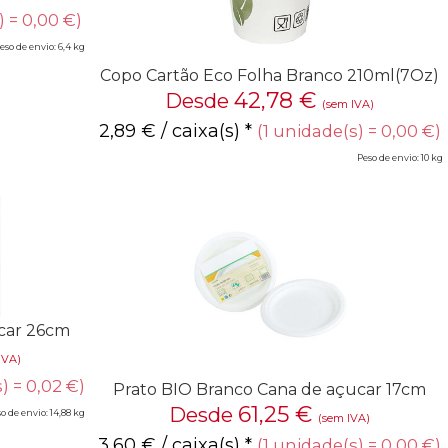
) = 0,00 €)
eso de envio: 6,4 kg
Copo Cartão Eco Folha Branco 210ml(7Oz)
42,78
€
Desde
(sem IVA)
2,89
€
/ caixa(s) *
(1 unidade(s) = 0,00 €)
Peso de envio: 10 kg
car 26cm
IVA)
) = 0,02 €)
Prato BIO Branco Cana de açucar 17cm
61,25
€
Desde
o de envio: 14,88 kg
(sem IVA)
3,60
€
/ caixa(s) *
(1 unidade(s) = 0,00 €)