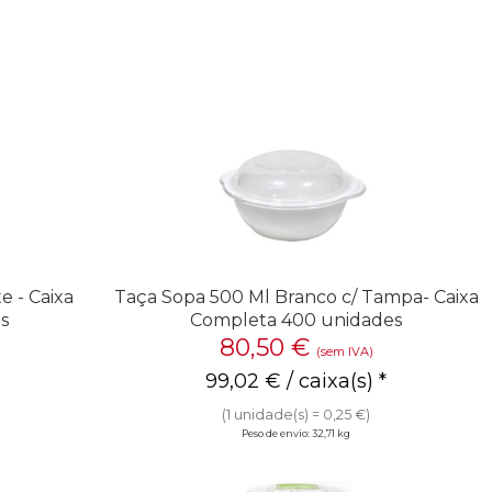
 - Caixa
Taça Sopa 500 Ml Branco c/ Tampa- Caixa
s
Completa 400 unidades
80,50
€
(sem IVA)
99,02
€
/ caixa(s) *
(1 unidade(s) = 0,25 €)
Peso de envio: 32,71 kg