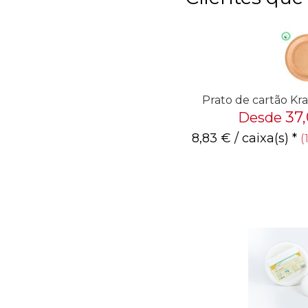
Prato de cartão K
37
Desde
8,83
€
/ caixa(s) *
(