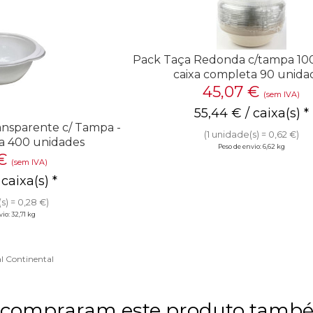
Pack Taça Redonda c/tampa 10
caixa completa 90 unida
45,07
€
(sem IVA)
55,44
€
/ caixa(s) *
ansparente c/ Tampa -
(1 unidade(s) = 0,62 €)
a 400 unidades
Peso de envio: 6,62 kg
€
(sem IVA)
 caixa(s) *
s) = 0,28 €)
io: 32,71 kg
l Continental
e compraram este produto tam