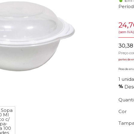
Em 
Períod
24,
(sem IVA)
30,38
Preço c
portes de e
Peso de envi
1 unida
Des
Quant
Cor
Tampa