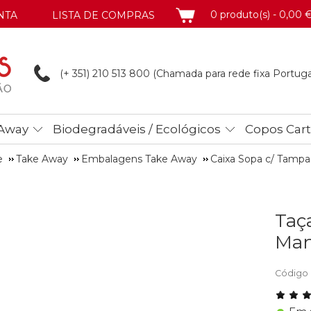
CARRINHO
0 produto(s) - 0,00 
NTA
LISTA DE COMPRAS
(+ 351) 210 513
800 (Chamada para rede fixa Portuga
Away
Biodegradáveis / Ecológicos
Copos Car
e
Take Away
Embalagens Take Away
Caixa Sopa c/ Tampa
Taç
Man
Código 