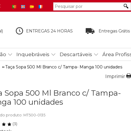
€
l)
ENTREGAS 24 HORAS
Entregas Grátis
tão
Inquebráveis
Descartáveis
Área Profis
Taça Sopa 500 Ml Branco c/ Tampa- Manga 100 unidades
Imprimir
a Sopa 500 Ml Branco c/ Tampa-
ga 100 unidades
do produto: MT500-0135
(3)