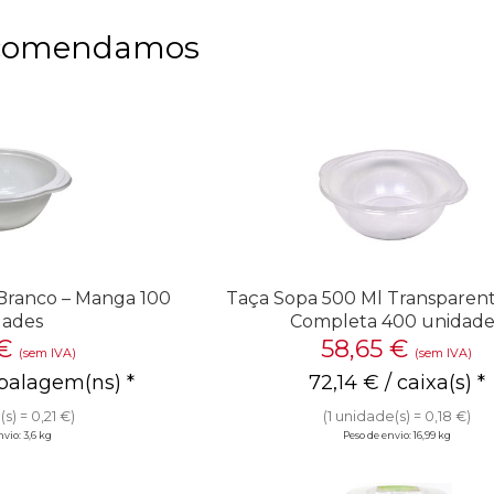
comendamos
Branco – Manga 100
Taça Sopa 500 Ml Transparente
dades
Completa 400 unidade
€
58,65
€
(sem IVA)
(sem IVA)
balagem(ns) *
72,14
€
/ caixa(s) *
s) = 0,21 €)
(1 unidade(s) = 0,18 €)
vio: 3,6 kg
Peso de envio: 16,99 kg