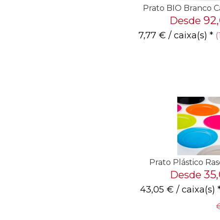
Prato BIO Branco 
92
Desde
7,77
€
/ caixa(s) *
(
Prato Plástico Ra
35
Desde
43,05
€
/ caixa(s) 