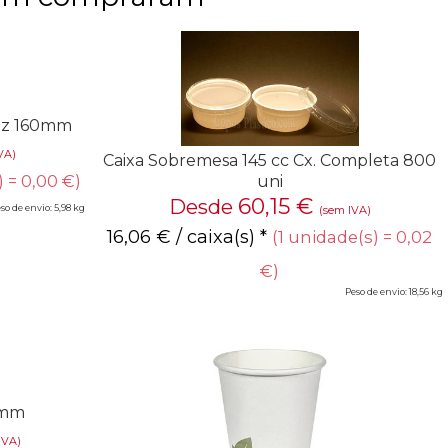
aiz 160mm
VA)
Caixa Sobremesa 145 cc Cx. Completa 800
) = 0,00 €)
uni
60,15
€
Desde
so de envio: 5,98 kg
(sem IVA)
16,06
€
/ caixa(s) *
(1 unidade(s) = 0,02
€)
Peso de envio: 18,56 kg
0mm
IVA)