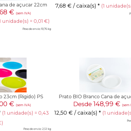
Cana de açucar 22cm
7,68
€
/ caixa(s) *
(1 unidade(s
,68
€
(sem IVA)
P
1 unidade(s) = 0,01 €)
Peso de envio: 10,76 kg
Prato BIO Branco Cana de açu
so 23cm (Rigido) PS
148,99
€
,00
€
Desde
(sem 
(sem IVA)
12,50
€
/ caixa(s) *
*
(1 unidade(s
(1 unidade(s) = 0,43
Pes
€)
Peso de envio: 2,12 kg