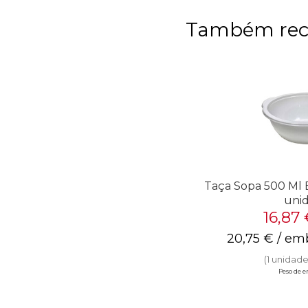
Também re
Taça Sopa 500 Ml 
uni
16,87
20,75
€
/ em
(1 unidade(
Peso de en