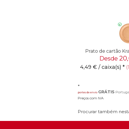
Prato de cartão K
20
Desde
4,49
€
/ caixa(s) *
(
*
GRÁTIS
Portuga
portes de envio
Preços com IVA
Procurar também nesta