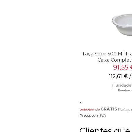
Taça Sopa 500 Ml Tr
Caixa Complet
91,55
112,61
€
/
(1 unidade(
Peso de env
*
GRÁTIS
Portuga
portes de envio
Preços com IVA
Clientes qu