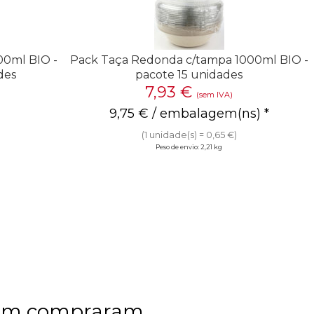
00ml BIO -
Pack Taça Redonda c/tampa 1000ml BIO -
des
pacote 15 unidades
7,93
€
(sem IVA)
9,75
€
/ embalagem(ns) *
(1 unidade(s) = 0,65 €)
Peso de envio: 2,21 kg
bém compraram