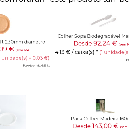
Colher Sopa Biodegradável M
raft 230mm diametro
92,24
€
Desde
(sem I
,09
€
(sem IVA)
4,13
€
/ caixa(s) *
(1 unidade(s
1 unidade(s) = 0,03 €)
Pe
Peso de envio: 6,56 kg
Pack Colher Madeira 16
143,00
€
Desde
(sem 