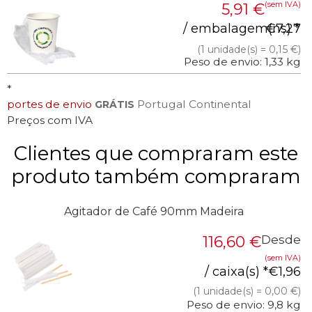
(sem IVA)
5,91
€
/ embalagem(ns) *
€
7,27
(1 unidade(s) = 0,15 €)
Peso de envio: 1,33 kg
*
portes de envio
Portugal Continental
GRÁTIS
Preços com IVA
Clientes que compraram este
produto também compraram
Agitador de Café 90mm Madeira
116,60
€
Desde
(sem IVA)
/ caixa(s) *
€
1,96
(1 unidade(s) = 0,00 €)
Peso de envio: 9,8 kg