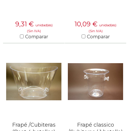
9,31
€
10,09
€
unidad(es)
unidad(es)
(Sin IVA)
(Sin IVA)
Comparar
Comparar
SABER MÁS
SABER MÁS
Frapé /Cubiteras
Frapé classico