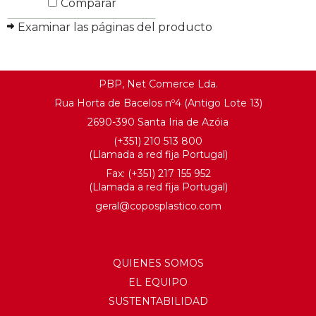
Comparar
Examinar las páginas del producto
SABER MÁS
PBP, Net Comerce Lda.
Rua Horta de Bacelos nº4 (Antigo Lote 13)
2690-390 Santa Iria de Azóia
(+351) 210 513 800
(Llamada a red fija Portugal)
Fax: (+351) 217 155 952
(Llamada a red fija Portugal)
geral@coposplastico.com
QUIENES SOMOS
EL EQUIPO
SUSTENTABILIDAD