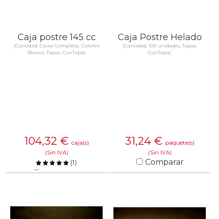
Caja postre 145 cc
Caja Postre Helado
(Cantidad: Caixa Completa, Colores:
(Cantidad: 100 unidades, Tapas:
Blanco, Tapas: ConTapa)
ConTapa)
104,32
€
31,24
€
caja(s)
paquete(s)
(Sin IVA)
(Sin IVA)
Comparar
(
1
)
Comparar
SABER MÁS
SABER MÁS