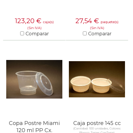
123,20
€
27,54
€
caja(s)
paquete(s)
(Sin IVA)
(Sin IVA)
Comparar
Comparar
SABER MÁS
SABER MÁS
Copa Postre Miami
Caja postre 145 cc
(Cantidad: 100 unidades, Colores:
120 ml PP Cx.
Blanco, Tapas: ConTapa)