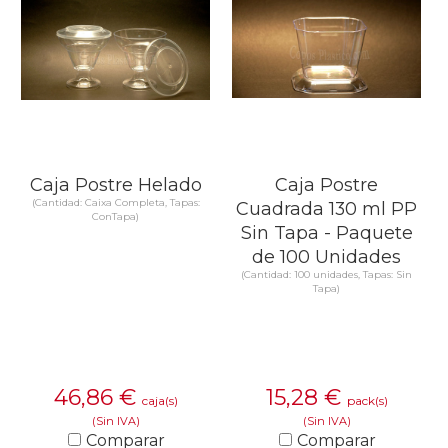
Caja Postre Helado
Caja Postre
(Cantidad: Caixa Completa, Tapas:
Cuadrada 130 ml PP
ConTapa)
Sin Tapa - Paquete
de 100 Unidades
(Cantidad: 100 unidades, Tapas: Sin
Tapa)
46,86
€
15,28
€
caja(s)
pack(s)
(Sin IVA)
(Sin IVA)
Comparar
Comparar