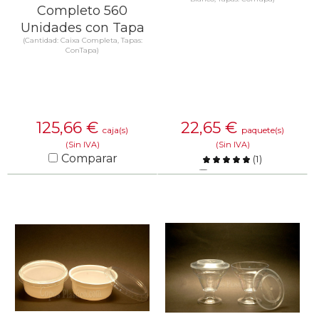
Completo 560
Unidades con Tapa
(Cantidad: Caixa Completa, Tapas:
ConTapa)
125,66
€
22,65
€
caja(s)
paquete(s)
(Sin IVA)
(Sin IVA)
Comparar
(
1
)
Comparar
SABER MÁS
SABER MÁS