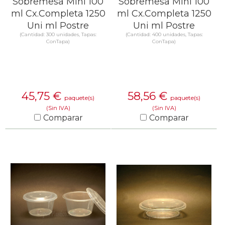
Sobremesa Mini 100
Sobremesa Mini 100
ml Cx.Completa 1250
ml Cx.Completa 1250
Uni ml Postre
Uni ml Postre
(Cantidad: 300 unidades, Tapas:
(Cantidad: 400 unidades, Tapas:
ConTapa)
ConTapa)
45,75
€
58,56
€
paquete(s)
paquete(s)
(Sin IVA)
(Sin IVA)
Comparar
Comparar
SABER MÁS
SABER MÁS