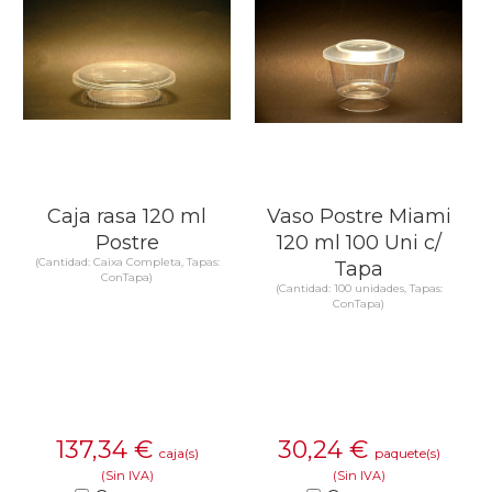
Caja rasa 120 ml
Vaso Postre Miami
Postre
120 ml 100 Uni c/
(Cantidad: Caixa Completa, Tapas:
Tapa
ConTapa)
(Cantidad: 100 unidades, Tapas:
ConTapa)
137,34
€
30,24
€
caja(s)
paquete(s)
(Sin IVA)
(Sin IVA)