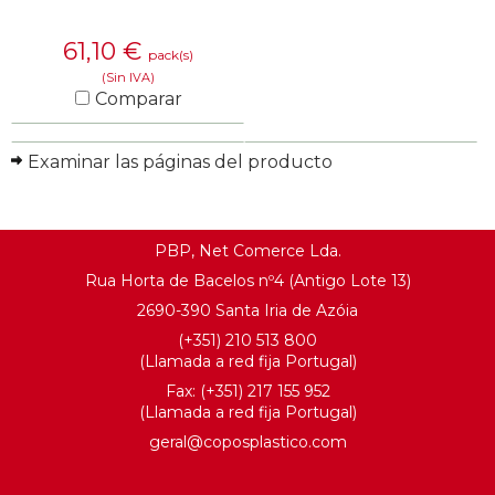
61,10
€
pack(s)
(Sin IVA)
Comparar
SABER MÁS
Examinar las páginas del producto
PBP, Net Comerce Lda.
Rua Horta de Bacelos nº4 (Antigo Lote 13)
2690-390 Santa Iria de Azóia
(+351) 210 513 800
(Llamada a red fija Portugal)
Fax: (+351) 217 155 952
(Llamada a red fija Portugal)
geral@coposplastico.com