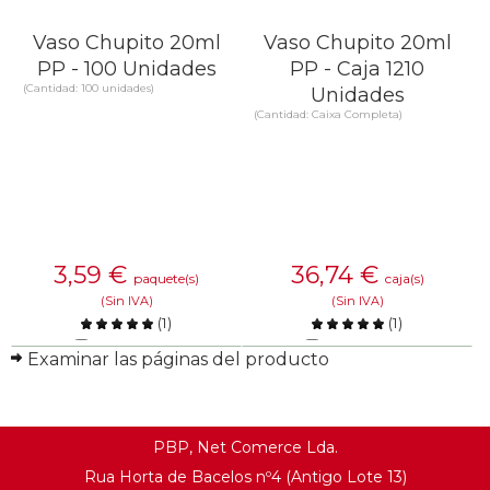
Vaso Chupito 20ml
Vaso Chupito 20ml
PP - 100 Unidades
PP - Caja 1210
(Cantidad: 100 unidades)
Unidades
(Cantidad: Caixa Completa)
3,59
€
36,74
€
paquete(s)
caja(s)
(Sin IVA)
(Sin IVA)
(
1
)
(
1
)
Comparar
Comparar
Examinar las páginas del producto
SABER MÁS
SABER MÁS
PBP, Net Comerce Lda.
Rua Horta de Bacelos nº4 (Antigo Lote 13)