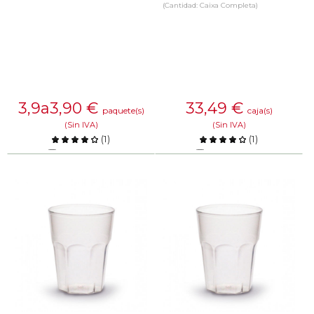
(Cantidad: Caixa Completa)
3,9a3,90
€
33,49
€
paquete(s)
caja(s)
(Sin IVA)
(Sin IVA)
(
1
)
(
1
)
Comparar
Comparar
SABER MÁS
SABER MÁS