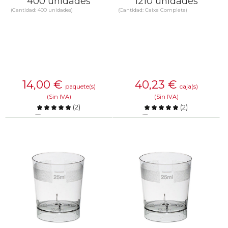
400 unidades
1210 unidades
(Cantidad: 400 unidades)
(Cantidad: Caixa Completa)
14,00
€
40,23
€
paquete(s)
caja(s)
(Sin IVA)
(Sin IVA)
(
2
)
(
2
)
Comparar
Comparar
SABER MÁS
SABER MÁS