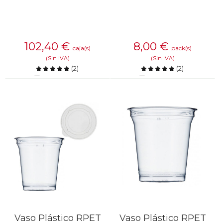
102,40
€
8,00
€
caja(s)
pack(s)
(Sin IVA)
(Sin IVA)
(
2
)
(
2
)
Comparar
Comparar
SABER MÁS
SABER MÁS
Vaso Plástico RPET
Vaso Plástico RPET