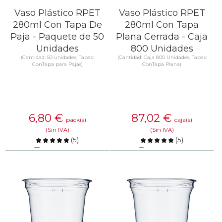
Vaso Plástico RPET
Vaso Plástico RPET
280ml Con Tapa De
280ml Con Tapa
Paja - Paquete de 50
Plana Cerrada - Caja
Unidades
800 Unidades
(Cantidad: 50 unidades, Tapas:
(Cantidad: Caja 800 Unidades, Tapas:
ConTapa para Pajas)
ConTapa Plana)
6,80
€
87,02
€
pack(s)
caja(s)
(Sin IVA)
(Sin IVA)
(
5
)
(
5
)
Comparar
Comparar
SABER MÁS
SABER MÁS