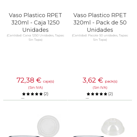
Vaso Plastico RPET
Vaso Plastico RPET
320ml - Caja 1250
320ml - Pack de 50
Unidades
Unidades
(Cantidad: Caixa 1250 Unidades, Tapas:
(Cantidad: Pacote 50 unidades, Tapas:
Sin Tapa)
Sin Tapa)
72,38
€
3,62
€
caja(s)
pack(s)
(Sin IVA)
(Sin IVA)
(
2
)
(
2
)
Comparar
Comparar
SABER MÁS
SABER MÁS