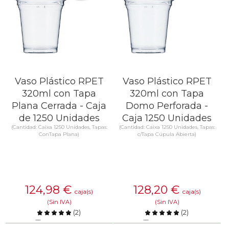
Vaso Plástico RPET
Vaso Plástico RPET
320ml con Tapa
320ml con Tapa
Plana Cerrada - Caja
Domo Perforada -
de 1250 Unidades
Caja 1250 Unidades
(Cantidad: Caixa 1250 Unidades, Tapas:
(Cantidad: Caixa 1250 Unidades, Tapas:
ConTapa Plana)
c/Tapa Cúpula Abierta)
124,98
€
128,20
€
caja(s)
caja(s)
(Sin IVA)
(Sin IVA)
(
2
)
(
2
)
Comparar
Comparar