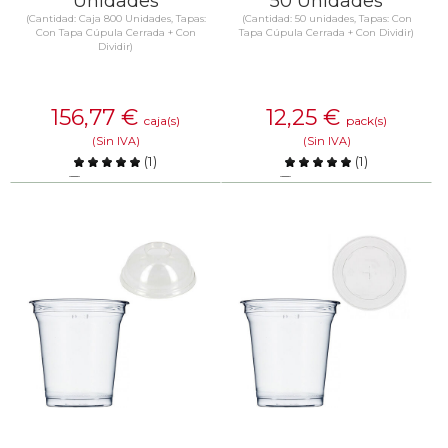
Unidades
50 Unidades
(Cantidad: Caja 800 Unidades, Tapas:
(Cantidad: 50 unidades, Tapas: Con
Con Tapa Cúpula Cerrada + Con
Tapa Cúpula Cerrada + Con Dividir)
Dividir)
156,77
€
12,25
€
caja(s)
pack(s)
(Sin IVA)
(Sin IVA)
(
1
)
(
1
)
Comparar
Comparar
SABER MÁS
SABER MÁS