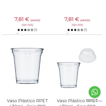
7,81
€
7,81
€
pack(s)
pack(s)
(Sin IVA)
(Sin IVA)
(
1
)
(
1
)
Comparar
Comparar
SABER MÁS
SABER MÁS
Vaso Plástico RPET
Vaso Plástico RPET