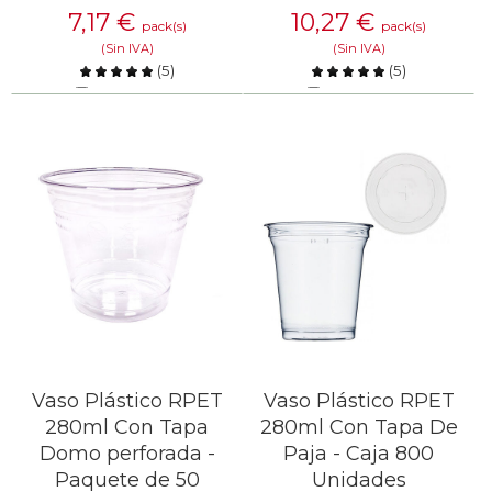
7,17
€
10,27
€
pack(s)
pack(s)
(Sin IVA)
(Sin IVA)
(
5
)
(
5
)
Comparar
Comparar
SABER MÁS
SABER MÁS
Vaso Plástico RPET
Vaso Plástico RPET
280ml Con Tapa
280ml Con Tapa De
Domo perforada -
Paja - Caja 800
Paquete de 50
Unidades