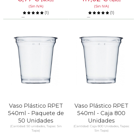
(Sin IVA)
(Sin IVA)
(
1
)
(
1
)
Comparar
Comparar
SABER MÁS
SABER MÁS
Vaso Plástico RPET
Vaso Plástico RPET
540ml - Paquete de
540ml - Caja 800
50 Unidades
Unidades
(Cantidad: 50 unidades, Tapas: Sin
(Cantidad: Caja 800 Unidades, Tapas:
Tapa)
Sin Tapa)