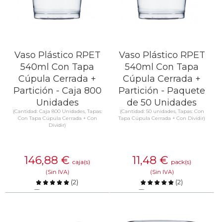
Vaso Plástico RPET
Vaso Plástico RPET
540ml Con Tapa
540ml Con Tapa
Cúpula Cerrada +
Cúpula Cerrada +
Partición - Caja 800
Partición - Paquete
Unidades
de 50 Unidades
(Cantidad: Caja 800 Unidades, Tapas:
(Cantidad: 50 unidades, Tapas: Con
Con Tapa Cúpula Cerrada + Con
Tapa Cúpula Cerrada + Con Dividir)
Dividir)
146,88
€
11,48
€
caja(s)
pack(s)
(Sin IVA)
(Sin IVA)
(
2
)
(
2
)
Comparar
Comparar
SABER MÁS
SABER MÁS