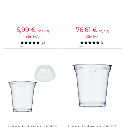
5,99
€
76,61
€
pack(s)
caja(s)
(Sin IVA)
(Sin IVA)
(
2
)
(
2
)
Comparar
Comparar
SABER MÁS
SABER MÁS