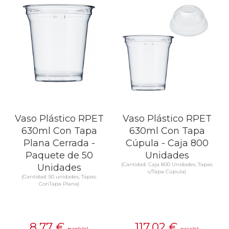
Vaso Plástico RPET
Vaso Plástico RPET
630ml Con Tapa
630ml Con Tapa
Plana Cerrada -
Cúpula - Caja 800
Paquete de 50
Unidades
(Cantidad: Caja 800 Unidades, Tapas:
Unidades
c/Tapa Cúpula)
(Cantidad: 50 unidades, Tapas:
ConTapa Plana)
8,77
€
117,02
€
pack(s)
caja(s)