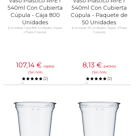
Vaso Plástico RPET
Vaso Plástico RPET
540ml Con Cubierta
540ml Con Cubierta
Cúpula - Caja 800
Cúpula - Paquete de
Unidades
50 Unidades
(Cantidad: Caja 800 Unidades, Tapas:
(Cantidad: 50 unidades, Tapas: c/Tapa
c/Tapa Cúpula)
Cúpula)
107,14
€
8,13
€
caja(s)
pack(s)
(Sin IVA)
(Sin IVA)
(
2
)
(
2
)
Comparar
Comparar
SABER MÁS
SABER MÁS