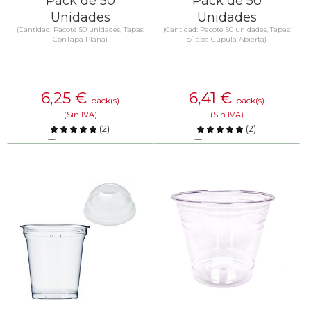
Pack de 50
Pack de 50
Unidades
Unidades
(Cantidad: Pacote 50 unidades, Tapas:
(Cantidad: Pacote 50 unidades, Tapas:
ConTapa Plana)
c/Tapa Cúpula Abierta)
6,25
€
6,41
€
pack(s)
pack(s)
(Sin IVA)
(Sin IVA)
(
2
)
(
2
)
Comparar
Comparar
SABER MÁS
SABER MÁS