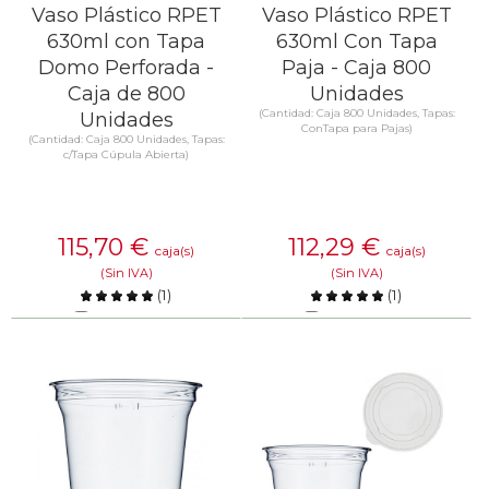
Vaso Plástico RPET
Vaso Plástico RPET
630ml con Tapa
630ml Con Tapa
Domo Perforada -
Paja - Caja 800
Caja de 800
Unidades
(Cantidad: Caja 800 Unidades, Tapas:
Unidades
ConTapa para Pajas)
(Cantidad: Caja 800 Unidades, Tapas:
c/Tapa Cúpula Abierta)
115,70
€
112,29
€
caja(s)
caja(s)
(Sin IVA)
(Sin IVA)
(
1
)
(
1
)
Comparar
Comparar
SABER MÁS
SABER MÁS