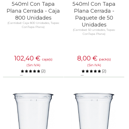
540ml Con Tapa
540ml Con Tapa
Plana Cerrada - Caja
Plana Cerrada -
800 Unidades
Paquete de 50
(Cantidad: Caja 800 Unidades, Tapas:
Unidades
ConTapa Plana)
(Cantidad: 50 unidades, Tapas:
ConTapa Plana)
102,40
€
8,00
€
caja(s)
pack(s)
(Sin IVA)
(Sin IVA)
(
2
)
(
2
)
Comparar
Comparar
SABER MÁS
SABER MÁS