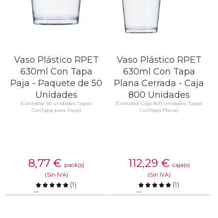
Vaso Plástico RPET
Vaso Plástico RPET
630ml Con Tapa
630ml Con Tapa
Paja - Paquete de 50
Plana Cerrada - Caja
Unidades
800 Unidades
(Cantidad: 50 unidades, Tapas:
(Cantidad: Caja 800 Unidades, Tapas:
ConTapa para Pajas)
ConTapa Plana)
8,77
€
112,29
€
pack(s)
caja(s)
(Sin IVA)
(Sin IVA)
(
1
)
(
1
)
Comparar
Comparar
SABER MÁS
SABER MÁS