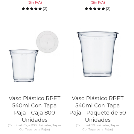
(Sin IVA)
(Sin IVA)
(
2
)
(
2
)
Comparar
Comparar
SABER MÁS
SABER MÁS
Vaso Plástico RPET
Vaso Plástico RPET
540ml Con Tapa
540ml Con Tapa
Paja - Caja 800
Paja - Paquete de 50
Unidades
Unidades
(Cantidad: Caja 800 Unidades, Tapas:
(Cantidad: 50 unidades, Tapas:
ConTapa para Pajas)
ConTapa para Pajas)