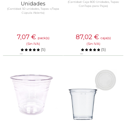
(Cantidad: Caja 800 Unidades, Tapas:
Unidades
ConTapa para Pajas)
(Cantidad: 50 unidades, Tapas: c/Tapa
Cúpula Abierta)
7,07
€
87,02
€
pack(s)
caja(s)
(Sin IVA)
(Sin IVA)
(
5
)
(
5
)
Comparar
Comparar
SABER MÁS
SABER MÁS