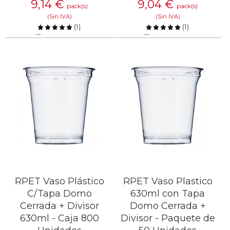
9,14
€
9,04
€
pack(s)
pack(s)
(Sin IVA)
(Sin IVA)
(
1
)
(
1
)
Comparar
Comparar
SABER MÁS
SABER MÁS
RPET Vaso Plástico
RPET Vaso Plastico
C/Tapa Domo
630ml con Tapa
Cerrada + Divisor
Domo Cerrada +
630ml - Caja 800
Divisor - Paquete de