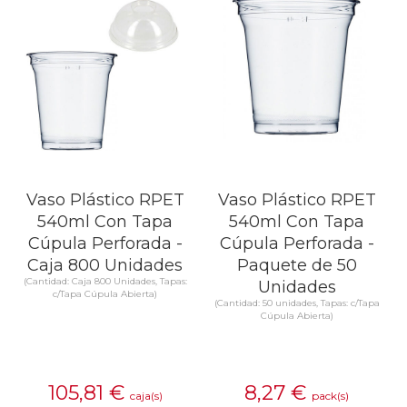
Vaso Plástico RPET
Vaso Plástico RPET
540ml Con Tapa
540ml Con Tapa
Cúpula Perforada -
Cúpula Perforada -
Caja 800 Unidades
Paquete de 50
(Cantidad: Caja 800 Unidades, Tapas:
Unidades
c/Tapa Cúpula Abierta)
(Cantidad: 50 unidades, Tapas: c/Tapa
Cúpula Abierta)
105,81
€
8,27
€
caja(s)
pack(s)