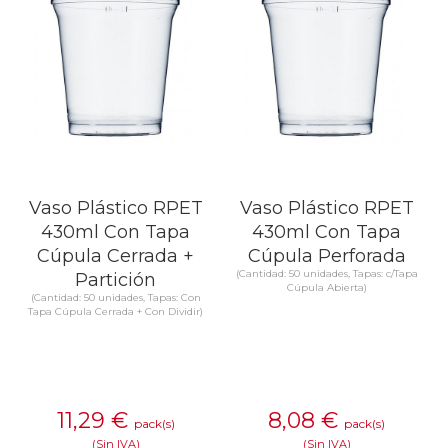
Vaso Plástico RPET
Vaso Plástico RPET
430ml Con Tapa
430ml Con Tapa
Cúpula Cerrada +
Cúpula Perforada
(Cantidad: 50 unidades, Tapas: c/Tapa
Partición
Cúpula Abierta)
(Cantidad: 50 unidades, Tapas: Con
Tapa Cúpula Cerrada + Con Dividir)
11,29
€
8,08
€
pack(s)
pack(s)
(Sin IVA)
(Sin IVA)