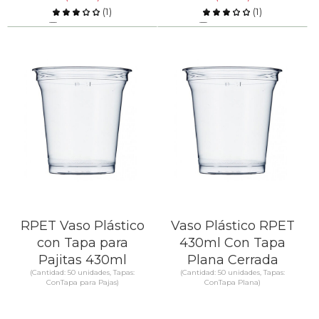
(
1
)
(
1
)
Comparar
Comparar
SABER MÁS
SABER MÁS
RPET Vaso Plástico
Vaso Plástico RPET
con Tapa para
430ml Con Tapa
Pajitas 430ml
Plana Cerrada
(Cantidad: 50 unidades, Tapas:
(Cantidad: 50 unidades, Tapas:
ConTapa para Pajas)
ConTapa Plana)