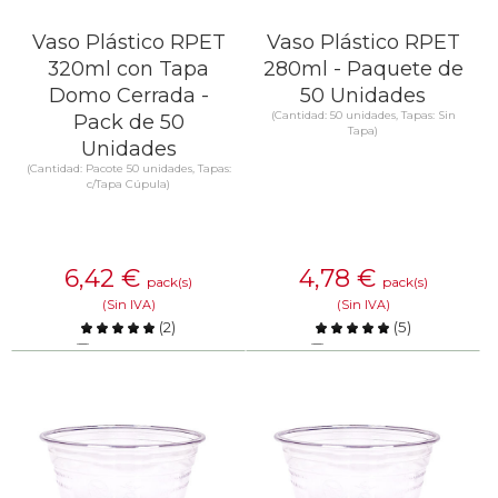
Vaso Plástico RPET
Vaso Plástico RPET
320ml con Tapa
280ml - Paquete de
Domo Cerrada -
50 Unidades
(Cantidad: 50 unidades, Tapas: Sin
Pack de 50
Tapa)
Unidades
(Cantidad: Pacote 50 unidades, Tapas:
c/Tapa Cúpula)
6,42
€
4,78
€
pack(s)
pack(s)
(Sin IVA)
(Sin IVA)
(
2
)
(
5
)
Comparar
Comparar
SABER MÁS
SABER MÁS