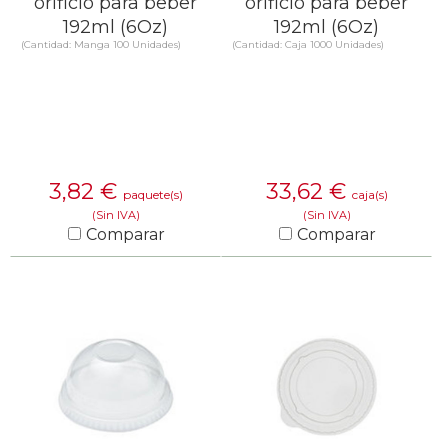
orificio para beber
orificio para beber
192ml (6Oz)
192ml (6Oz)
(Cantidad: Manga 100 Unidades)
(Cantidad: Caja 1000 Unidades)
3,82
€
33,62
€
paquete(s)
caja(s)
(Sin IVA)
(Sin IVA)
Comparar
Comparar
SABER MÁS
SABER MÁS