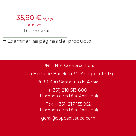
35,90
€
caja(s)
(Sin IVA)
Comparar
Examinar las páginas del producto
SABER MÁS
PBP, Net Comerce Lda.
Rua Horta de Bacelos nº4 (Antigo Lote 13)
2690-390 Santa Iria de Azóia
(+351) 210 513 800
(Llamada a red fija Portugal)
Fax: (+351) 217 155 952
(Llamada a red fija Portugal)
geral@coposplastico.com