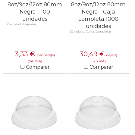
8oz/9oz/12oz 80mm
8oz/9oz/12oz 80mm
Negra - 100
Negra - Caja
unidades
completa 1000
(Cantidad: Paquete)
unidades
(Cantidad: Caixa Completa)
3,33
€
30,49
€
paquete(s)
caja(s)
(Sin IVA)
(Sin IVA)
Comparar
Comparar
SABER MÁS
SABER MÁS