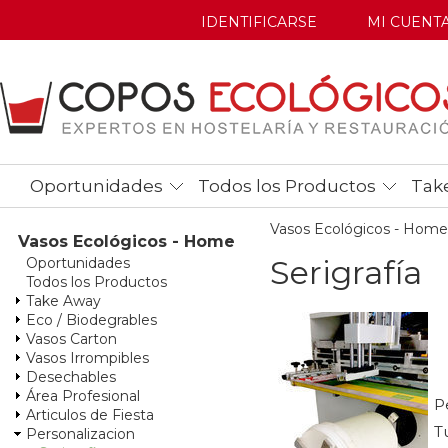
IDENTIFICARSE
MI CUENT
Oportunidades
Todos los Productos
Tak
Vasos Ecológicos - Home
Vasos Ecológicos - Home
Serigrafía
Oportunidades
Todos los Productos
Take Away
Eco / Biodegrables
Vasos Carton
Vasos Irrompibles
Desechables
Área Profesional
P
Articulos de Fiesta
T
Personalizacion