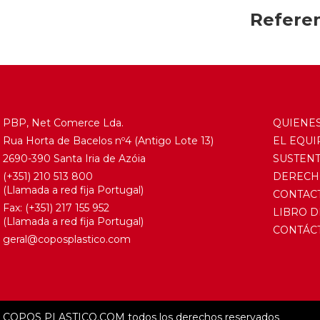
Referen
PBP, Net Comerce Lda.
QUIENE
Rua Horta de Bacelos nº4 (Antigo Lote 13)
EL EQUI
2690-390 Santa Iria de Azóia
SUSTENT
(+351) 210 513 800
DERECH
(Llamada a red fija Portugal)
CONTAC
Fax: (+351) 217 155 952
LIBRO D
(Llamada a red fija Portugal)
CONTÁC
geral@coposplastico.com
COPOS PLASTICO.COM todos los derechos reservados