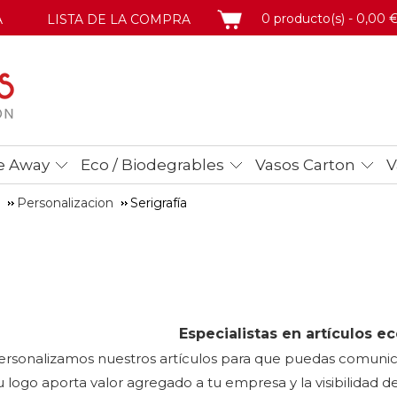
CESTA
0 producto(s) - 0,00 
A
LISTA DE LA COMPRA
e Away
Eco / Biodegrables
Vasos Carton
V
Personalizacion
Serigrafía
Especialistas en artículos e
ersonalizamos nuestros artículos para que puedas comunic
u logo aporta valor agregado a tu empresa y la visibilidad d