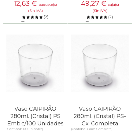
12,63
€
49,27
€
paquete(s)
caja(s)
(Sin IVA)
(Sin IVA)
(
2
)
(
2
)
Comparar
Comparar
SABER MÁS
SABER MÁS
Vaso CAIPIRÃO
Vaso CAIPIRÃO
280ml. (Cristal) PS
280ml. (Cristal) PS-
Emb.c/100 Unidades
Cx. Completa
(Cantidad: 100 unidades)
(Cantidad: Caixa Completa)