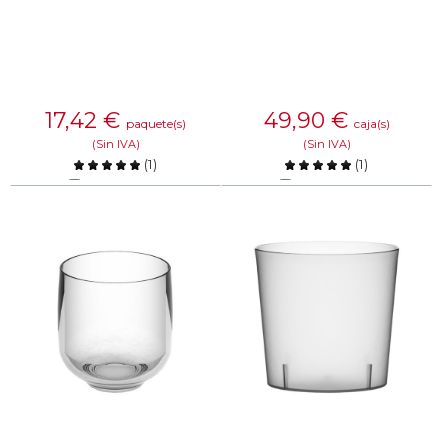
17,42
€
49,90
€
paquete(s)
caja(s)
(Sin IVA)
(Sin IVA)
(
1
)
(
1
)
Comparar
Comparar
SABER MÁS
SABER MÁS