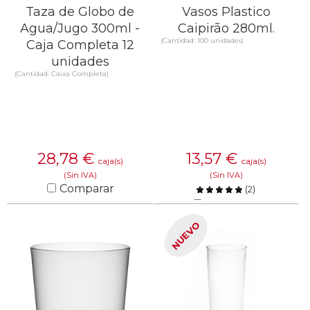
Taza de Globo de
Vasos Plastico
Agua/Jugo 300ml -
Caipirão 280ml.
(Cantidad: 100 unidades)
Caja Completa 12
unidades
(Cantidad: Caixa Completa)
28,78
€
13,57
€
caja(s)
caja(s)
(Sin IVA)
(Sin IVA)
Comparar
(
2
)
Comparar
SABER MÁS
NUEVO
SABER MÁS