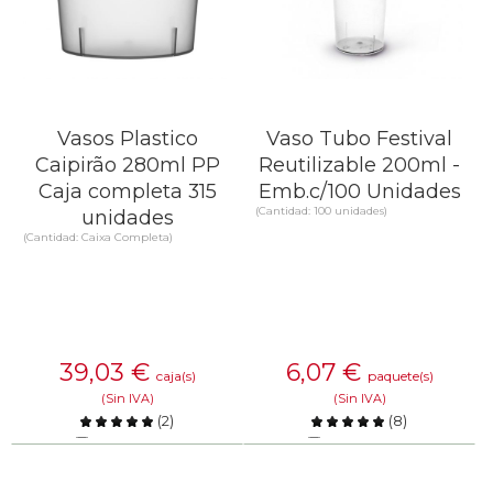
Vasos Plastico
Vaso Tubo Festival
Caipirão 280ml PP
Reutilizable 200ml -
Caja completa 315
Emb.c/100 Unidades
(Cantidad: 100 unidades)
unidades
(Cantidad: Caixa Completa)
39,03
€
6,07
€
caja(s)
paquete(s)
(Sin IVA)
(Sin IVA)
(
2
)
(
8
)
Comparar
Comparar
SABER MÁS
SABER MÁS