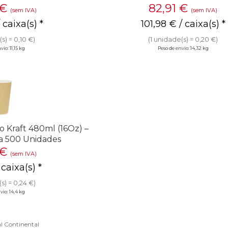
€
82,91
€
(sem IVA)
(sem IVA)
 caixa(s) *
101,98
€
/ caixa(s) *
s) = 0,10 €)
(1 unidade(s) = 0,20 €)
io: 11,15 kg
Peso de envio: 14,32 kg
 Kraft 480ml (16Oz) –
a 500 Unidades
€
(sem IVA)
 caixa(s) *
s) = 0,24 €)
vio: 14,4 kg
l Continental