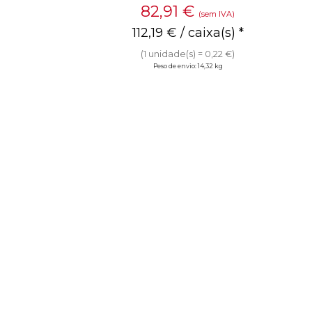
82,91
€
(sem IVA)
112,19
€
/ caixa(s) *
(1 unidade(s) = 0,22 €)
Peso de envio: 14,32 kg