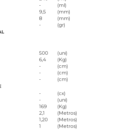
-
(ml)
9,5
(mm)
8
(mm)
-
(gr)
AL
500
(uni)
6,4
(Kg)
-
(cm)
-
(cm)
-
(cm)
E
-
(cx)
-
(uni)
169
(Kg)
2,1
(Metros)
1,20
(Metros)
1
(Metros)