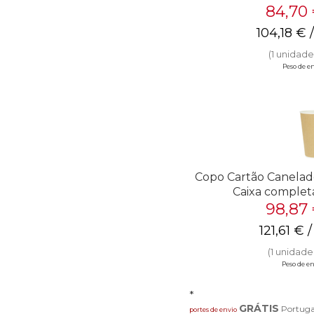
84,70
104,18
€
/
(1 unidade(
Peso de env
Copo Cartão Canelado
Caixa complet
98,87
121,61
€
/
(1 unidade(
Peso de en
*
GRÁTIS
Portuga
portes de envio