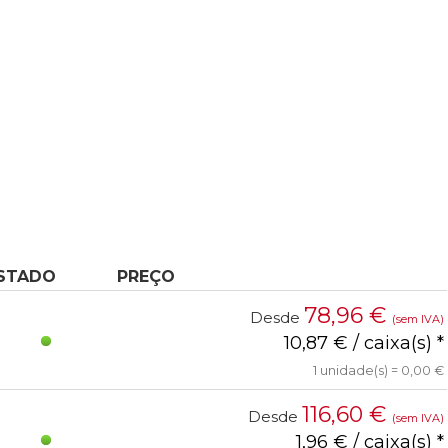
STADO
PREÇO
78,96
€
Desde
(sem IVA)
10,87 € / caixa(s) *
1 unidade(s) = 0,00 €
116,60
€
Desde
(sem IVA)
1,96 € / caixa(s) *