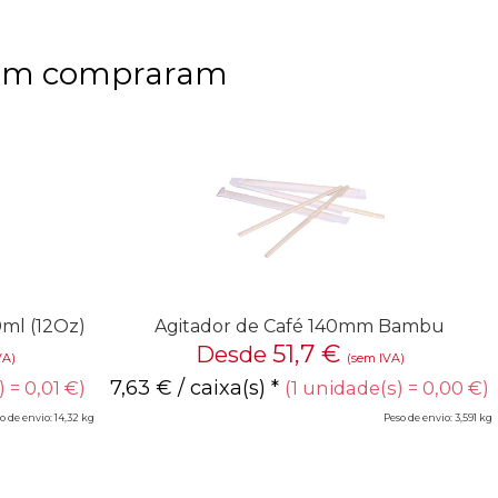
bém compraram
0ml (12Oz)
Agitador de Café 140mm Bambu
51,7
€
Desde
VA)
(sem IVA)
7,63
€
/ caixa(s) *
 = 0,01 €)
(1 unidade(s) = 0,00 €)
o de envio: 14,32 kg
Peso de envio: 3,591 kg