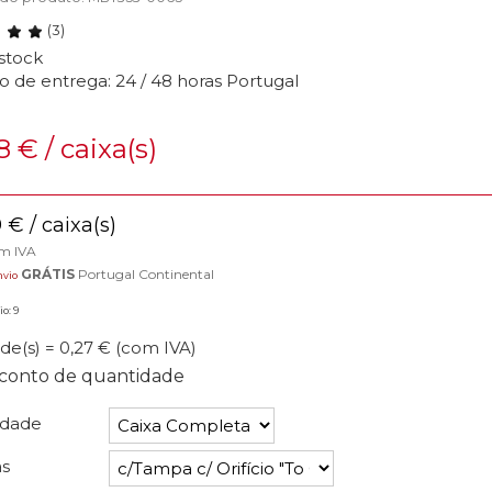
(3)
stock
o de entrega: 24 / 48 horas Portugal
78
€
/ caixa(s)
9
€
/ caixa(s)
om IVA
GRÁTIS
Portugal Continental
nvio
o: 9
de(s) = 0,27 €
(com IVA)
conto de quantidade
idade
s