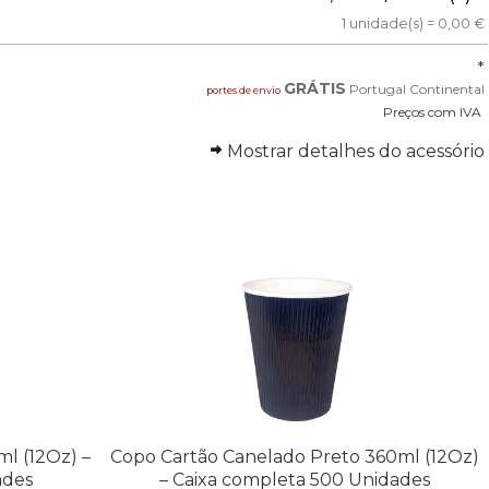
1 unidade(s) = 0,00 €
*
GRÁTIS
Portugal Continental
portes de envio
Preços com IVA
Mostrar detalhes do acessório
l (12Oz) –
Copo Cartão Canelado Preto 360ml (12Oz)
ades
– Caixa completa 500 Unidades