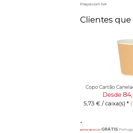
Preços com IVA
Clientes qu
Copo Cartão Canela
84
Desde
5,73
€
/ caixa(s) *
(
*
GRÁTIS
Portuga
portes de envio