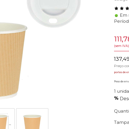
Em 
Períod
111,
(sem IVA)
137,4
Preço c
portes de e
Peso de envi
1 unida
Des
Quant
Tampa