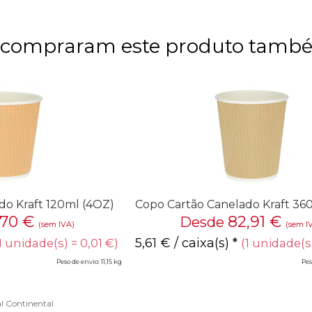
e compraram este produto tam
do Kraft 120ml (4OZ)
Copo Cartão Canelado Kraft 36
,70
€
82,91
€
Desde
(sem IVA)
(sem I
5,61
€
/ caixa(s) *
1 unidade(s) = 0,01 €)
(1 unidade(s)
Peso de envio: 11,15 kg
Pes
l Continental