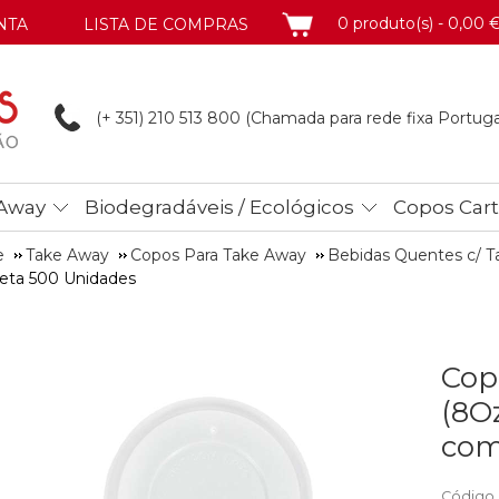
CARRINHO
0 produto(s) - 0,00 
NTA
LISTA DE COMPRAS
(+ 351) 210 513
800 (Chamada para rede fixa Portuga
Away
Biodegradáveis / Ecológicos
Copos Car
e
Take Away
Copos Para Take Away
Bebidas Quentes c/ 
leta 500 Unidades
Cop
(8O
com
Código 