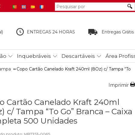
€
l)
ENTREGAS 24 HORAS
Entregas Grátis
tão
Inquebráveis
Descartáveis
Área Profis
Tampa
Copo Cartão Canelado Kraft 240ml (8Oz) c/ Tampa “To
Imprimir
o Cartão Canelado Kraft 240ml
z) c/ Tampa “To Go” Branca – Caixa
pleta 500 Unidades
do produto: MBT353-0065